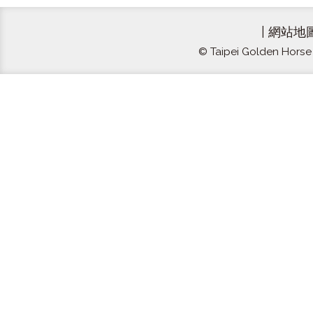
|
網站地
© Taipei Golden Horse