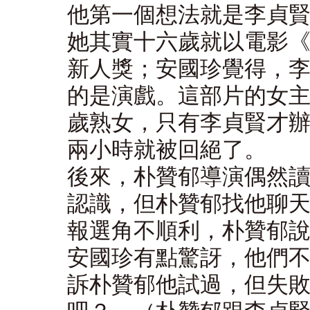
他第一個想法就是李貞
她其實十六歲就以電影
新人獎；安國珍覺得，
的是演戲。這部片的女
歲熟女，只有李貞賢才
兩小時就被回絕了。
後來，朴贊郁導演偶然
認識，但朴贊郁找他聊
報選角不順利，朴贊郁
安國珍有點驚訝，他們
訴朴贊郁他試過，但失