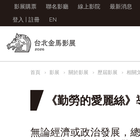
影展購票
聯名影廳
線上影院
最新消息
登入
|
註冊
EN
首頁
影展
關於影展
歷屆影展
相關
《勤勞的愛麗絲》
無論經濟或政治發展，