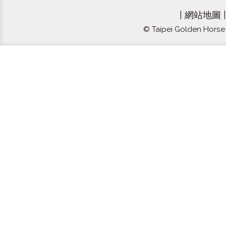
|
網站地圖
© Taipei Golden Horse