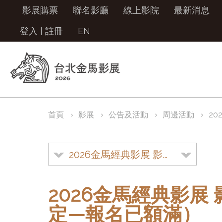
影展購票
聯名影廳
線上影院
最新消息
登入
|
註冊
EN
首頁
影展
公告及活動
周邊活動
2
2026金馬經典影展 影迷的第一堂課（台中限定—報名已額滿）
2026金馬經典影展
定—報名已額滿）