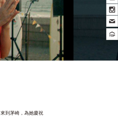
IN
前來到茅崎，為她慶祝