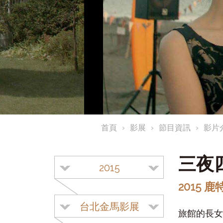
首頁
影展
節目資訊
影片
三夜
2015
2015 鹿
台北金馬影展
旅館的長女