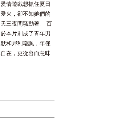
起愛情遊戲想抓住夏日
的愛火，卻不知她們的
天三夜間騷動著。 百
，於本片則成了青年男
幽默和犀利嘲諷，年僅
與自在，更從容而意味