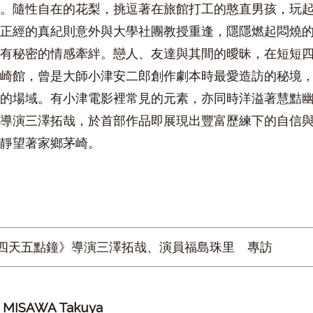
。隨性自在的花梨，挑逗著在旅館打工的憨直男孩，玩
正經的真紀則意外與大學社團教授重逢，隱隱燃起悶燒
有秘密的情感牽絆。戀人、友達與其間的曖昧，在短短四
崎館，曾是大師小津安二郎創作劇本時最愛造訪的秘境
的場域。有小津電影裡常見的元素，亦同時洋溢著慧黠
導演三澤拓哉，於首部作品即展現出豐富歷練下的自信
靜望著家鄉茅崎。
四天五點鐘》導演三澤拓哉、演員福島珠里 專訪
哉
MISAWA Takuya