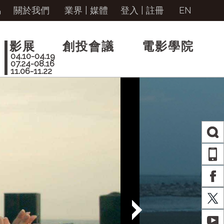
馬
關於我們
業界 | 媒體
登入
|
註冊
EN
影展
創投會議
電影學院
04.10-04.19
07.24-08.16
11.06-11.22
AP
FA
X
YO