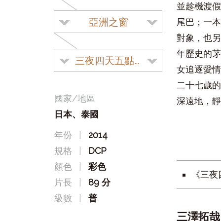
並趁機渡假
亞洲之窗
尾巴；一本
對象，也另
年歷史的茅
三夜四天五點鐘
女追逐愛情
二十七歲的
國家/地區
深遠地，靜
日本、泰國
年份
|
2014
規格
|
DCP
顏色
|
彩色
《三夜
片長
|
89 分
級數
|
普
三澤拓