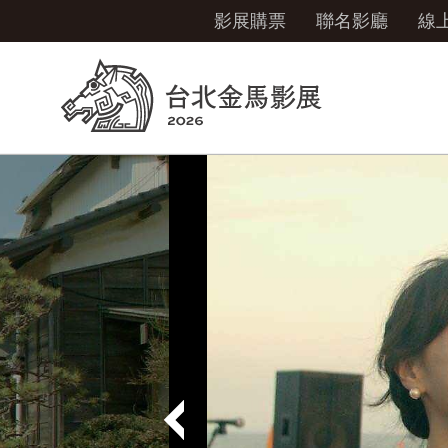
影展購票
聯名影廳
線