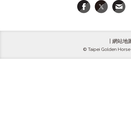
|
網站地
© Taipei Golden Horse