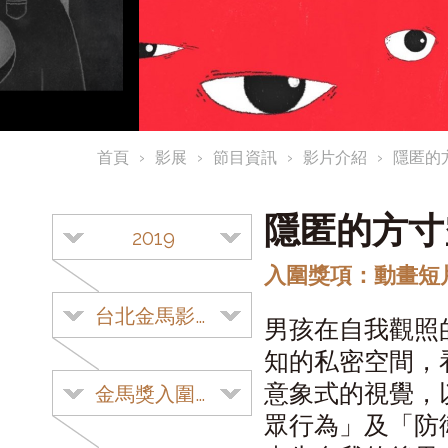
首頁
影展
節目資訊
影片介紹
隱匿的
隱匿的方
2019
入圍獎項：動畫短
台北金馬影展
男孩在自我觀照
知的私密空間，
意象式的視覺，
金馬獎入圍影片
眾行為」及「防