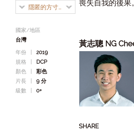
喪失自我的後果
隱匿的方寸空間
國家/地區
台灣
黃志聰
NG Che
年份
|
2019
規格
|
DCP
顏色
|
彩色
片長
|
9 分
級數
|
0+
SHARE