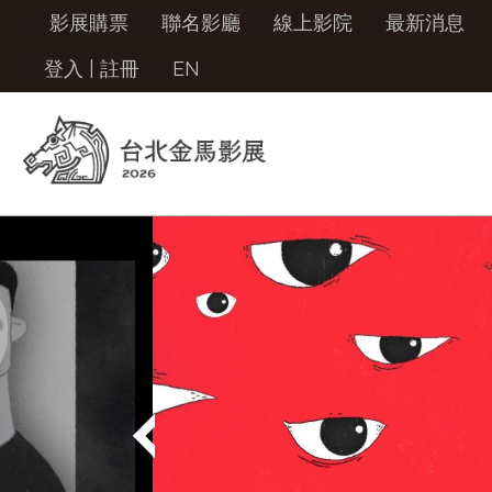
影展購票
聯名影廳
線上影院
最新消息
登入
|
註冊
EN