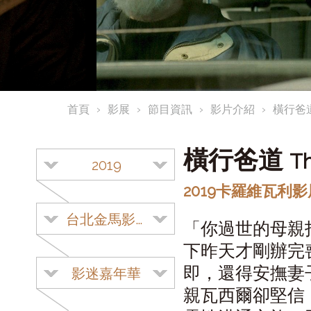
首頁
影展
節目資訊
影片介紹
橫行爸
橫行爸道
Th
2019
2019卡羅維瓦利影
台北金馬影展
「你過世的母親
下昨天才剛辦完
即，還得安撫妻
影迷嘉年華
親瓦西爾卻堅信