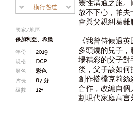
靈性溝通之旅。
橫行爸道
放不下心，帕夫
會與父親糾葛難
國家/地區
保加利亞、希臘
《我曾侍候過英
多頭燒的兒子，
年份
|
2019
場精彩的父子對
規格
|
DCP
後，父子該如何
顏色
|
彩色
創作搭檔克莉絲
片長
|
87 分
合作，改編自個
級數
|
12+
劃現代家庭寓言