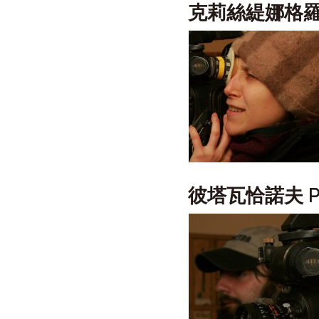
克莉絲緹娜格
彼塔瓦恰諾夫