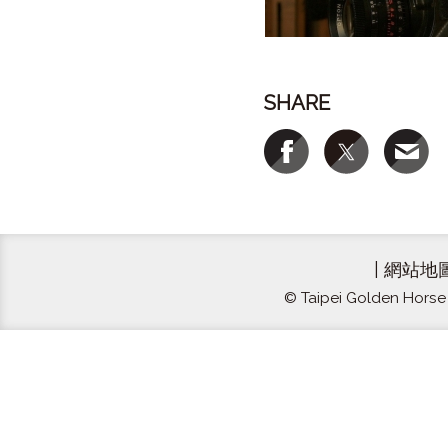
SHARE
|
網站地
© Taipei Golden Horse