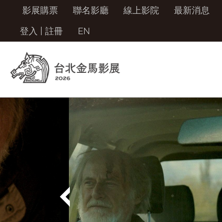
影展購票
聯名影廳
線上影院
最新消息
登入
|
註冊
EN