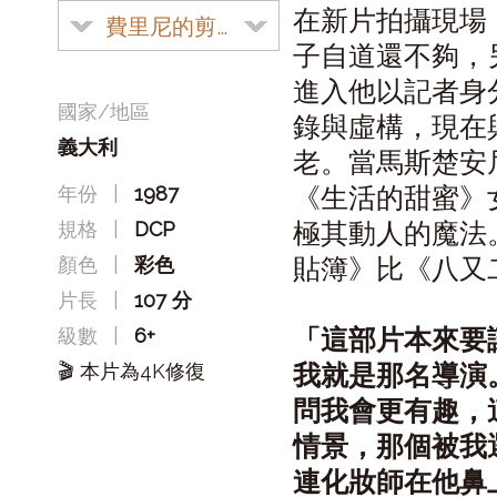
在新片拍攝現場
費里尼的剪貼簿
子自道還不夠，
進入他以記者身
國家/地區
錄與虛構，現在
義大利
老。當馬斯楚安
《生活的甜蜜》
年份
|
1987
極其動人的魔法
規格
|
DCP
貼簿》比《八又
顏色
|
彩色
片長
|
107 分
「這部片本來要
級數
|
6+
我就是那名導演
🎬 本片為4K修復
問我會更有趣，
情景，那個被我
連化妝師在他鼻