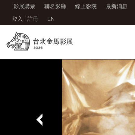
影展購票
聯名影廳
線上影院
最新消息
登入
|
註冊
EN