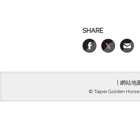
SHARE
|
網站地
© Taipei Golden Horse