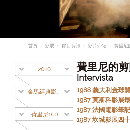
首頁
影展
節目資訊
影片介紹
費里尼
費里尼的
2020
Intervista
1988 義大利金球
金馬經典影展
1987 莫斯科影展
1987 法國電影
費里尼100
1987 坎城影展