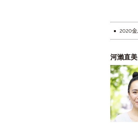
202
河瀨直