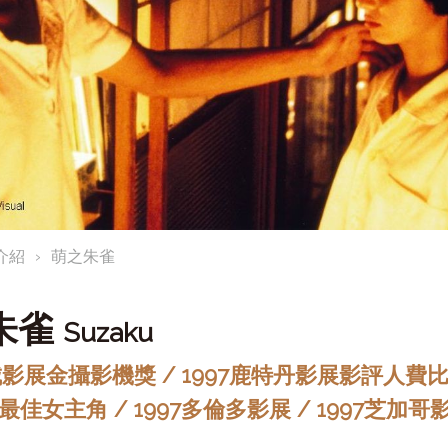
介紹
萌之朱雀
朱雀
Suzaku
城影展金攝影機獎 / 1997鹿特丹影展影評人費比西
佳女主角 / 1997多倫多影展 / 1997芝加哥