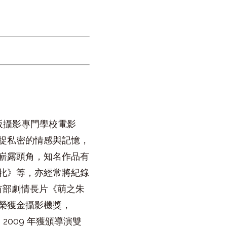
大阪攝影專門學校電影
捉私密的情感與記憶，
嶄露頭角，知名作品有
牝》等，亦經常將紀錄
年首部劇情長片《萌之朱
榮獲金攝影機獎，
2009 年獲頒導演雙