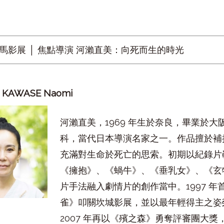
0金馬影展 │ 焦點導演 河瀨直美：向死而生的時光
美
KAWASE Naomi
河瀨直美，1969 年生於奈良，畢業於
科，當代日本導演名家之一。作品擅於補
充滿對生命於死亡的思索。初期以紀錄片
《擁抱》、《蝸牛》、《垂乳女》、《玄
片手法融入劇情片的創作當中。1997 
雀》叩關坎城影展，並以最年輕得主之姿
2007 年再以《殯之森》勇奪評審團大獎，