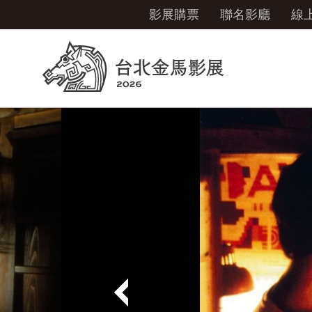
影展購票
聯名影廳
線