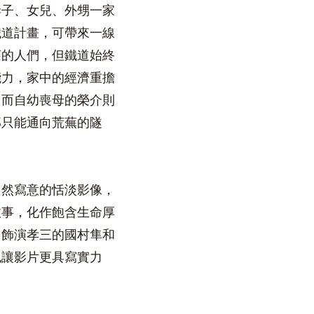
妻子、女兒、外甥一家
鐵道計畫，可帶來一線
莊的人們，但鐵道始終
能力，家中的經濟重擔
，而自幼喪母的榮介則
那只能通向荒蕪的隧
自然寫意的恬淡影像，
故事，化作飽含生命厚
了飾演孝三的國村隼和
也讓影片更具寫實力