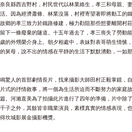
奈良縣西吉野村，村民世代以林業維生，孝三和母親、
活。因為經濟蕭條、林業沒落，村裡寄望著即將動工的
故鄉的孝三致力於鐵路修建，極力勸阻那些想要離開村
留下一條廢棄的隧道。十五年過去了，孝三喪失了勞動
歲的外甥榮介身上。朝夕相處中，表妹對表哥萌生情愫
的舅母，說不出的情感在平靜的生活下默默湧動，一如
鳴驚人的首部劇情長片，找來攝影大師田村正毅掌鏡，
片式的抒情敘事，將一個為生活所迫而不斷努力的家庭
篇。河瀨直美為了拍攝此片進行了四年的準備，片中除
千子之外，其餘皆非職業演員，素樸真實的情感表現，
得坎城影展金攝影機獎。