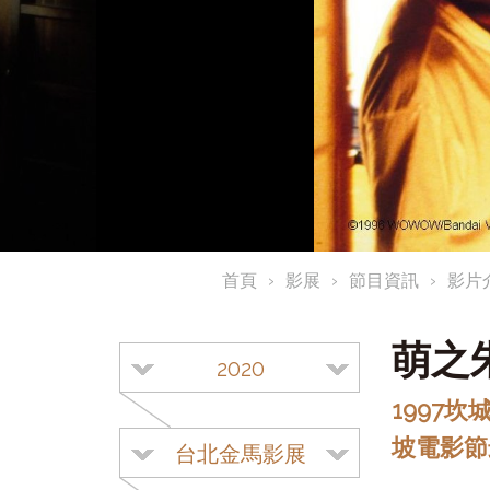
首頁
影展
節目資訊
影片
萌之
2020
1997坎
坡電影節最
台北金馬影展