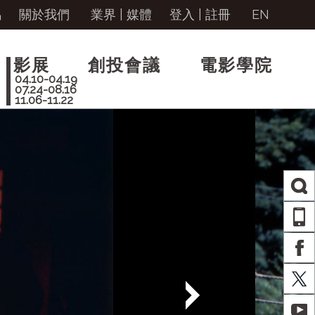
馬
關於我們
業界 | 媒體
登入
|
註冊
EN
影展
創投會議
電影學院
04.10-04.19
07.24-08.16
11.06-11.22
AP
FA
X
YO