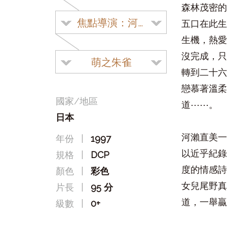
森林茂密的
焦點導演：河瀨直美
五口在此生
生機，熱愛
沒完成，只
萌之朱雀
轉到二十六
戀慕著溫柔
國家/地區
道⋯⋯。
日本
河瀨直美一
年份
|
1997
以近乎紀錄
規格
|
DCP
度的情感詩
顏色
|
彩色
女兒尾野真
片長
|
95 分
道，一舉贏
級數
|
0+