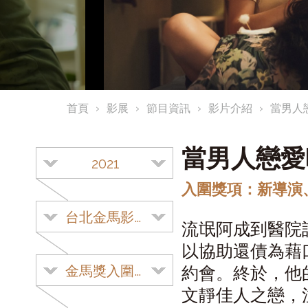
首頁
影展
節目資訊
影片介紹
當男人
當男人戀
2021
入圍獎項：新導演
台北金馬影展
流氓阿成到醫院
以協助還債為藉
金馬獎入圍影片
約會。終於，他
文靜佳人之戀，