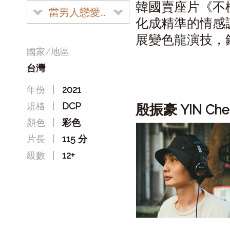
韓國賣座片《不
當男人戀愛時
化成精準的情感
展變色龍演技，
國家/地區
台灣
年份
|
2021
規格
|
DCP
殷振豪
YIN Ch
顏色
|
彩色
片長
|
115 分
級數
|
12+