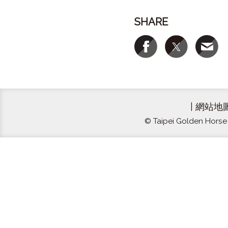
SHARE
|
網站地
© Taipei Golden Horse