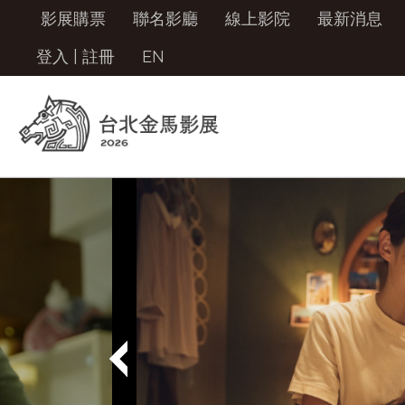
影展購票
聯名影廳
線上影院
最新消息
登入
|
註冊
EN