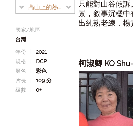
只能對山谷傾訴
高山上的熱氣球
景，敘事沉穩中
出純熟老練，楊
國家/地區
台灣
年份
|
2021
規格
|
DCP
柯淑卿
KO Shu-
顏色
|
彩色
片長
|
109 分
級數
|
0+