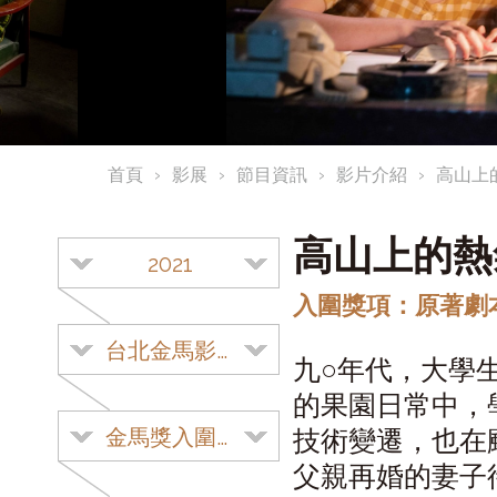
首頁
影展
節目資訊
影片介紹
高山上
高山上的
2021
入圍獎項：原著劇
台北金馬影展
九○年代，大學
的果園日常中，
金馬獎入圍影片
技術變遷，也在
父親再婚的妻子