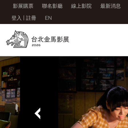
影展購票
聯名影廳
線上影院
最新消息
登入
|
註冊
EN