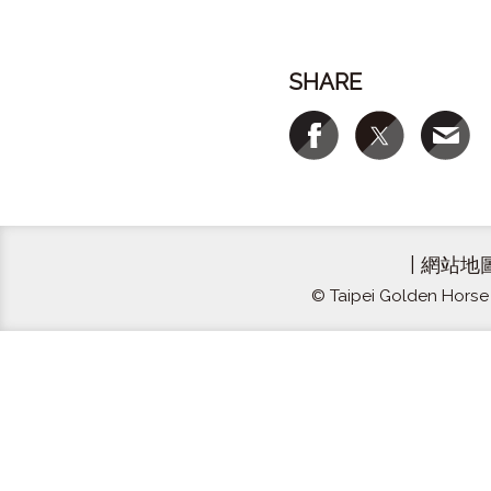
SHARE
|
網站地
© Taipei Golden Horse