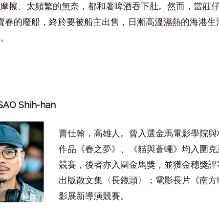
摩擦、太頻繁的無奈，都和著啤酒吞下肚。然而，當莊
居賣春的廢船，終於要被船主出售，日漸高溫濕熱的海港
。
SAO Shih-han
曹仕翰，高雄人。曾入選金馬電影學院與
作品《春之夢》、《貓與蒼蠅》均入圍克
競賽，後者亦入圍金馬獎，並獲金穗獎評審
出版散文集〈長鏡頭〉；電影長片《南方
影展新導演競賽。