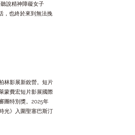
仔聽說精神障礙女子
生活，也終於來到無法挽
柏林影展新銳營。短片
萊蒙費宏短片影展國際
團特別獎。2025年
時光》入圍聖塞巴斯汀