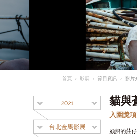
首頁
影展
節目資訊
影片
貓與
2021
入圍獎項
台北金馬影展
顧船的莊仔