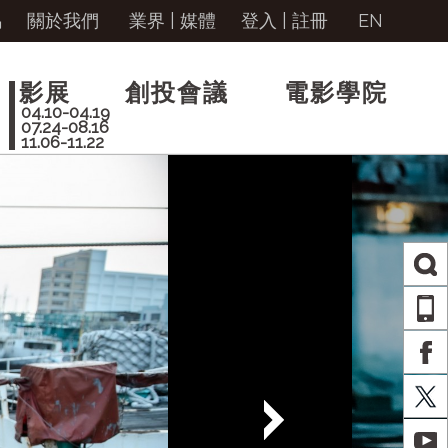
馬
關於我們
業界 | 媒體
登入
|
註冊
EN
影展
創投會議
電影學院
04.10-04.19
07.24-08.16
11.06-11.22
AP
FA
X
YO