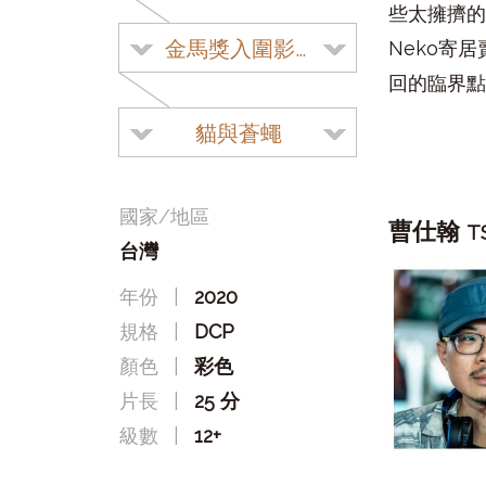
些太擁擠的
金馬獎入圍影片
Neko寄
回的臨界點
貓與蒼蠅
國家/地區
曹仕翰
T
台灣
年份
|
2020
規格
|
DCP
顏色
|
彩色
片長
|
25 分
級數
|
12+