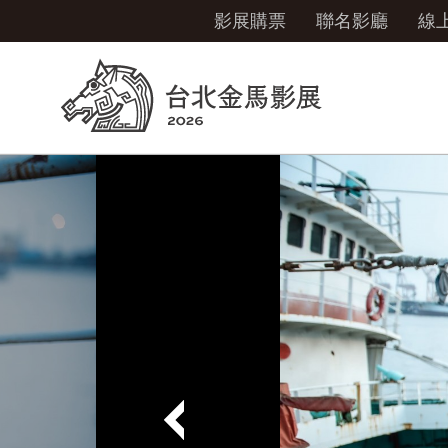
影展購票
聯名影廳
線