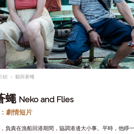
介紹
貓與蒼蠅
蒼蠅
Neko and Flies
：劇情短片
，負責在漁船回港期間，協調港邊大小事。平時，他睜