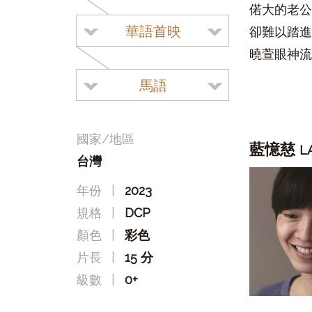
偌大的老公
華語首映
卻難以踏進
曉萱眼神流
馬語
國家/地區
藍憶慈
L
台灣
年份
|
2023
規格
|
DCP
顏色
|
彩色
片長
|
15 分
級數
|
0+