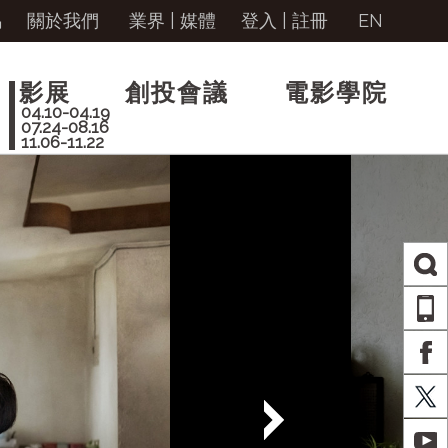
馬
關於我們
業界 | 媒體
登入
|
註冊
EN
影展
創投會議
電影學院
04.10-04.19
07.24-08.16
11.06-11.22
AP
FA
X
YO