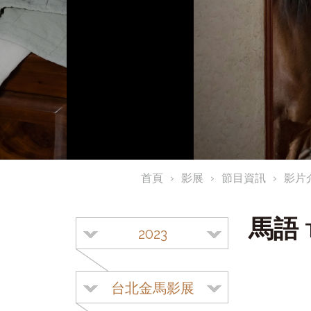
首頁
影展
節目資訊
影片
馬語
2023
台北金馬影展