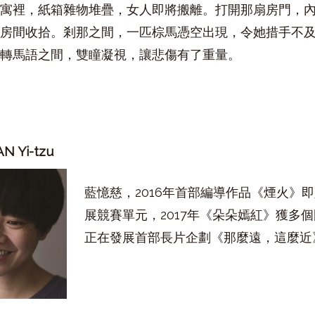
寓裡，紙箱雜物堆疊，女人即將搬離。打開那扇房門，
房間收拾。剎那之間，一匹棕馬憑空出現，令她措手不
轉馬語之間，雙瞳凝視，讓悲傷有了重量。
AN Yi-tzu
藍憶慈，2016年首部編導作品《煙火》
展競賽單元，2017年《朵朵嫣紅》獲多
正在發展首部長片企劃《那麼遠，這麼近