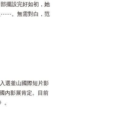
內部擺設完好如初，她
及⋯⋯。無需對白，范
即入選釜山國際短片影
個國內影展肯定。目前
》。