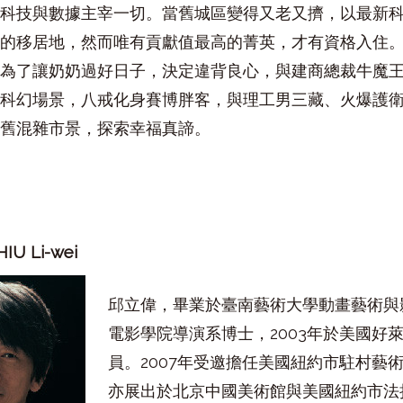
科技與數據主宰一切。當舊城區變得又老又擠，以最新
的移居地，然而唯有貢獻值最高的菁英，才有資格入住
為了讓奶奶過好日子，決定違背良心，與建商總裁牛魔王
科幻場景，八戒化身賽博胖客，與理工男三藏、火爆護
舊混雜市景，探索幸福真諦。
HIU Li-wei
邱立偉，畢業於臺南藝術大學動畫藝術與
電影學院導演系博士，2003年於美國好
員。2007年受邀擔任美國紐約市駐村藝
亦展出於北京中國美術館與美國紐約市法