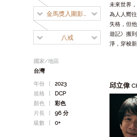
未來世界，
金馬獎入圍影片
為人人嚮往
失格，但他
遊記》搬到
八戒
淨，穿梭新
國家/地區
台灣
年份
|
2023
邱立偉
C
規格
|
DCP
顏色
|
彩色
片長
|
96 分
級數
|
0+