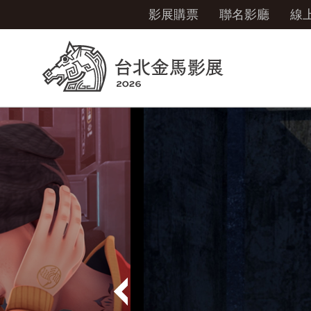
影展購票
聯名影廳
線