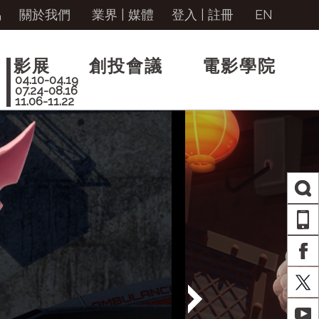
馬
關於我們
業界 | 媒體
登入
|
註冊
EN
影展
創投會議
電影學院
04.10-04.19
07.24-08.16
11.06-11.22
AP
FA
X
YO