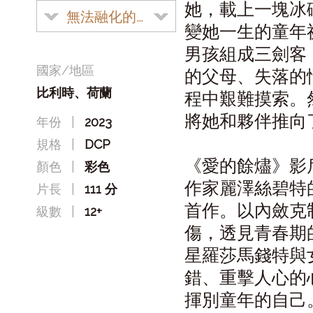
她，載上一塊冰
無法融化的祕密
變她一生的童年
男孩組成三劍客
國家/地區
的父母、失落的
比利時、荷蘭
程中艱難摸索。
將她和夥伴推向
年份
|
2023
規格
|
DCP
《愛的餘燼》影
顏色
|
彩色
作家麗澤絲碧特
片長
|
111 分
首作。以內斂克
級數
|
12+
傷，透見青春期
星羅莎馬錢特與
錯、重擊人心的
揮別童年的自己