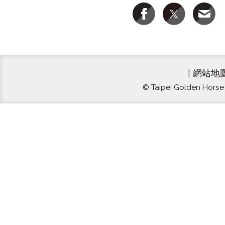
|
網站地
© Taipei Golden Horse