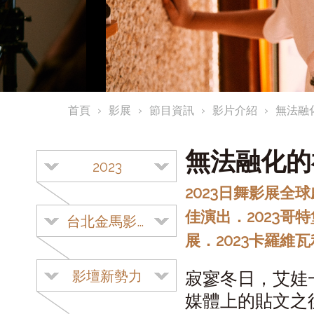
首頁
影展
節目資訊
影片介紹
無法融
無法融化
2023
2023日舞影展全
佳演出．2023哥特
台北金馬影展
展．2023卡羅維
影壇新勢力
寂寥冬日，艾娃
媒體上的貼文之