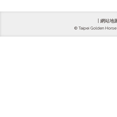
|
網站地
© Taipei Golden Horse