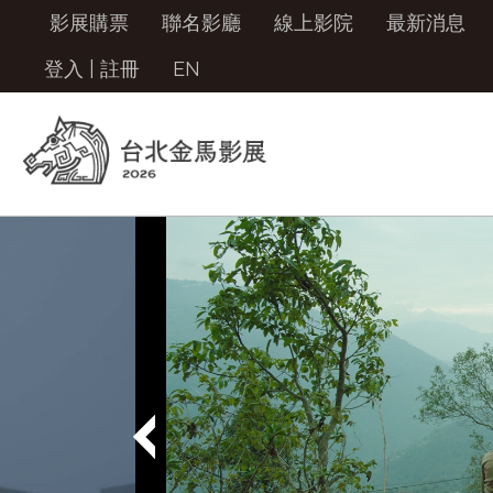
影展購票
聯名影廳
線上影院
最新消息
登入
|
註冊
EN