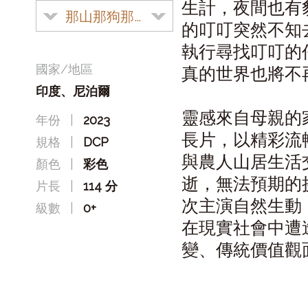
生計，夜間也有
那山那狗那女孩
的叮叮突然不知
執行尋找叮叮的
國家/地區
真的世界也將不
印度、尼泊爾
靈感來自母親的
年份
|
2023
長片，以精彩流
規格
|
DCP
與農人山居生活
顏色
|
彩色
逝，無法預期的
片長
|
114 分
次主演自然生動
級數
|
0+
在現實社會中遭
變、傳統價值觀