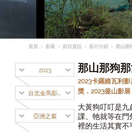
首頁
影展
節目資訊
影片介紹
那山那
那山那狗
2023
2023卡羅維瓦利
獎．2023釜山影展
台北金馬影展
大黃狗叮叮是九
課、牠就等在門
亞洲之窗
裡的生活其實不