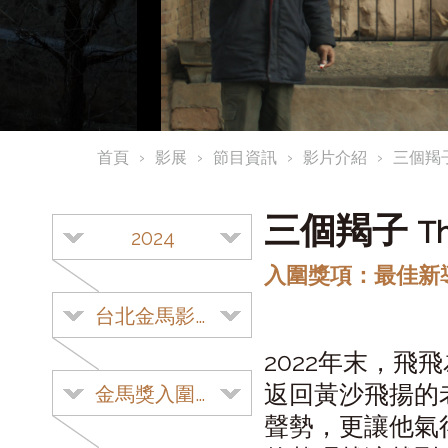
首頁
影展
節目資訊
影片介紹
三個羯
三個羯子
Th
2024
入圍獎項：最佳新
台北金馬影展
2022年末，
返回黃沙飛揚的
金馬獎入圍影片
聲勢，更讓他氣