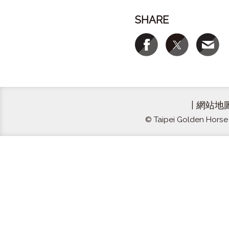
SHARE
|
網站地
© Taipei Golden Horse