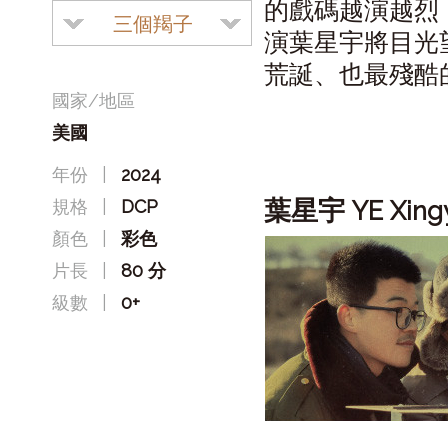
的戲碼越演越烈
三個羯子
演葉星宇將目光
荒誕、也最殘酷
國家/地區
美國
年份
|
2024
葉星宇
規格
|
DCP
YE Xing
顏色
|
彩色
片長
|
80 分
級數
|
0+