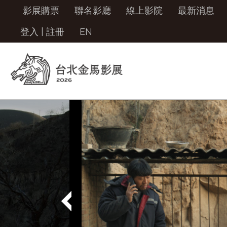
影展購票
聯名影廳
線上影院
最新消息
登入
|
註冊
EN