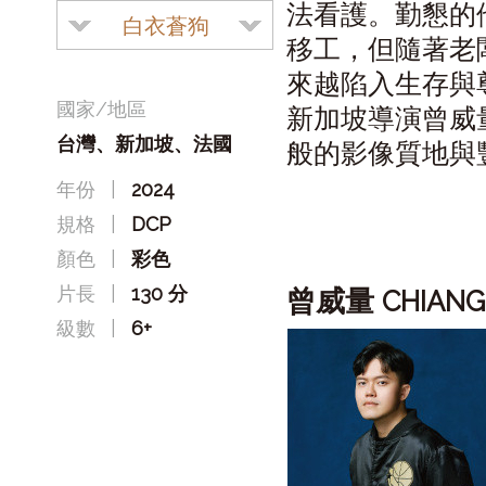
法看護。勤懇的
白衣蒼狗
移工，但隨著老
來越陷入生存與
國家/地區
新加坡導演曾威
台灣、新加坡、法國
般的影像質地與
年份
|
2024
規格
|
DCP
顏色
|
彩色
片長
|
130 分
曾威量
CHIANG 
級數
|
6+