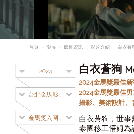
首頁
影展
節目資訊
影片介紹
白衣蒼
白衣蒼狗
M
2024
2024金馬獎最佳
2024金馬獎最佳
台北金馬影展
攝影、美術設計、
金馬獎入圍影片
白衣蒼狗，世事
泰國移工悟姆為