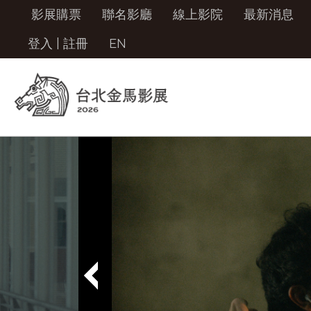
影展購票
聯名影廳
線上影院
最新消息
登入
|
註冊
EN