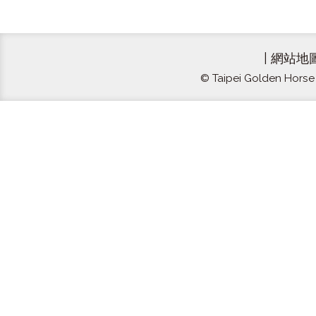
|
網站地
© Taipei Golden Horse