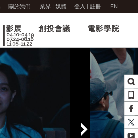
馬
關於我們
業界 | 媒體
登入
|
註冊
EN
影展
創投會議
電影學院
04.10-04.19
07.24-08.16
11.06-11.22
AP
FA
X
YO