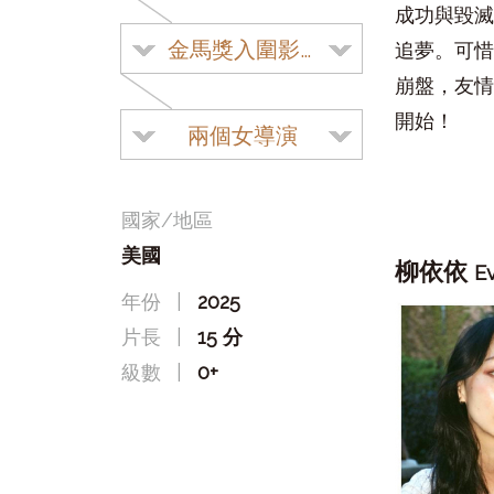
成功與毀滅
金馬獎入圍影片
追夢。可惜
崩盤，友情
開始！
兩個女導演
國家/地區
美國
柳依依
E
年份
|
2025
片長
|
15 分
級數
|
0+