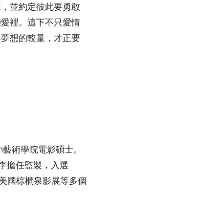
章，並約定彼此要勇敢
戀愛裡。這下不只愛情
與夢想的較量，才正要
ch藝術學院電影碩士。
李擔任監製，入選
、美國棕櫚泉影展等多個