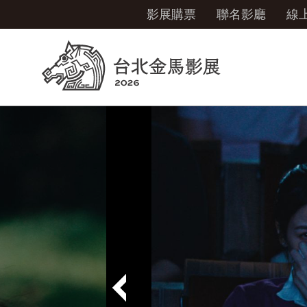
影展購票
聯名影廳
線