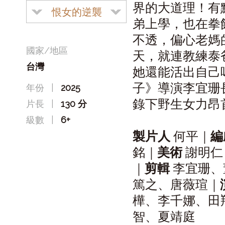
界的大道理！有
恨女的逆襲
弟上學，也在拳
不透，偏心老媽
國家/地區
天，就連教練泰
台灣
她還能活出自己
子》導演李宜珊
年份
|
2025
錄下野生女力昂
片長
|
130 分
級數
|
6+
製片人
何平｜
編
銘｜
美術
謝明仁
｜
剪輯
李宜珊、
篤之、唐薇瑄｜
樺、李千娜、田
智、夏靖庭