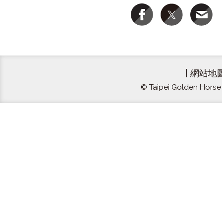
|
網站地
© Taipei Golden Horse