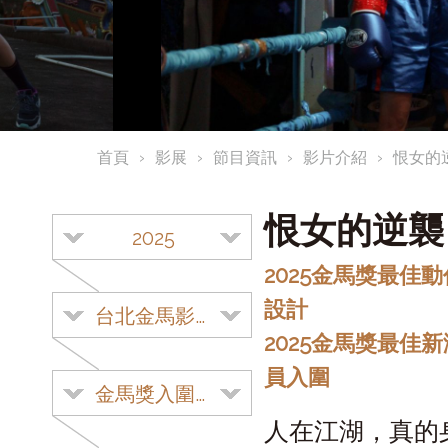
首頁
影展
節目資訊
影片介紹
恨女的
恨女的逆
2025
2025金馬獎最佳動
設計
台北金馬影展
2025金馬獎最佳新
員入圍
金馬獎入圍影片
人在江湖，真的