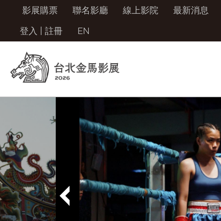
影展購票
聯名影廳
線上影院
最新消息
登入
|
註冊
EN