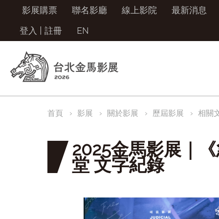
影展購票
聯名影廳
線上影院
最新消息
登入
|
註冊
EN
首頁
影展
關於影展
歷屆影展
相關
2025金馬影展｜
堂 文字紀錄