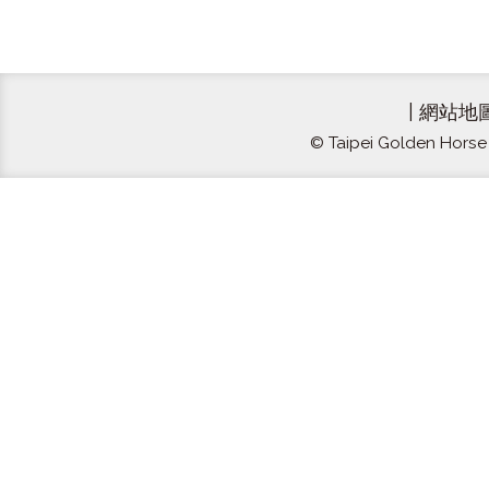
|
網站地
© Taipei Golden Horse