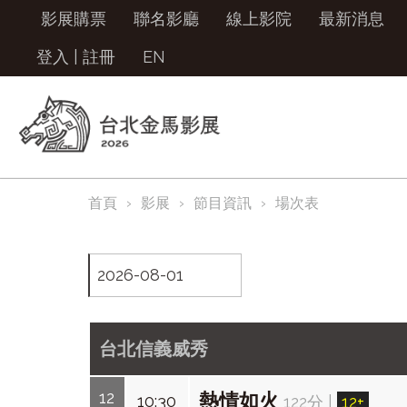
影展購票
聯名影廳
線上影院
最新消息
登入
|
註冊
EN
首頁
影展
節目資訊
場次表
台北信義威秀
12
熱情如火
10:30
122分
|
12+