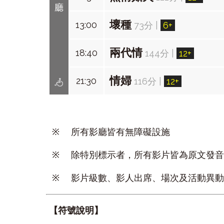
廳
壞種
13:00
73分
|
6+
兩代情
18:40
144分
|
12+
情婦
21:30
116分
|
12+
※
所有影廳皆有無障礙設施
※
除特別標示者，所有影片皆為原文發
※
影片級數、影人出席、場次及活動異
【符號說明】