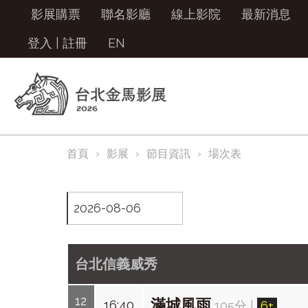
影展購票
聯名影廳
線上影院
最新消息
登入
|
註冊
EN
首頁
影展
節目資訊
場次表
台北信義威秀
12
滿城風雨
16:40
105分
|
6+