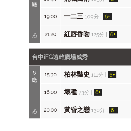
廳
一二三
19:00
109分
|
6+
紅唇香吻
21:20
125分
|
6+
台中iFG遠雄廣場威秀
6
柏林豔史
15:30
111分
|
6+
廳
壞種
18:00
73分
|
6+
黃昏之戀
20:00
130分
|
6+