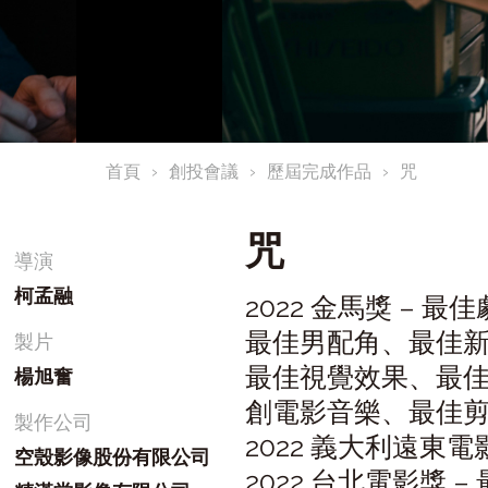
首頁
創投會議
歷屆完成作品
咒
咒
導演
柯孟融
2022 金馬獎 –
最佳男配角、最佳
製片
最佳視覺效果、最
楊旭奮
創電影音樂、最佳
製作公司
2022 義大利遠東電
空殼影像股份有限公司
2022 台北電影獎