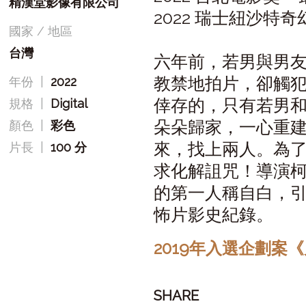
精漢堂影像有限公司
2022 瑞士紐沙特奇
國家 / 地區
台灣
六年前，若男與男
教禁地拍片，卻觸
年份
|
2022
倖存的，只有若男
規格
|
Digital
朵朵歸家，一心重
顏色
|
彩色
來，找上兩人。為
片長
|
100 分
求化解詛咒！導演
的第一人稱自白，
怖片影史紀錄。
2019年入選企劃案
SHARE