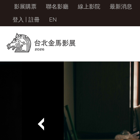
影展購票
聯名影廳
線上影院
最新消息
登入
|
註冊
EN