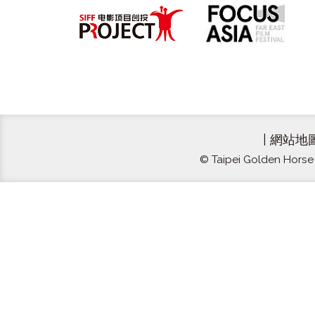
|
網站地
© Taipei Golden Horse