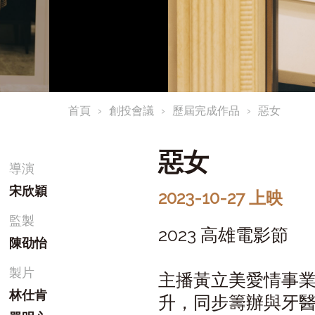
首頁
創投會議
歷屆完成作品
惡女
惡女
導演
宋欣穎
2023-10-27 上映
監製
2023 高雄電影節
陳劭怡
製片
主播黃立美愛情事
林仕肯
升，同步籌辦與牙