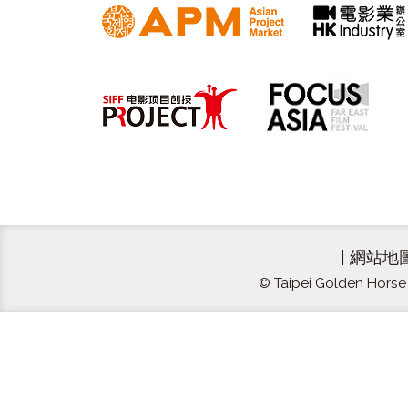
|
網站地
© Taipei Golden Horse