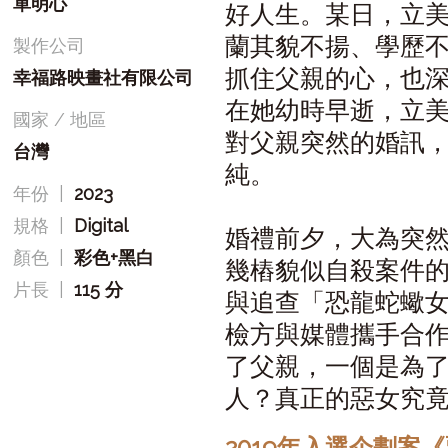
單明心
好人生。某日，立
蘭其貌不揚、學歷
製作公司
抓住父親的心，也
幸福路映畫社有限公司
在她幼時早逝，立
國家 / 地區
對父親突然的婚訊
台灣
純。
年份
|
2023
規格
|
Digital
婚禮前夕，大為突
顏色
|
彩色+黑白
幾樁貌似自殺案件
片長
|
115 分
與追查「恐龍蛇蠍
檢方與媒體攜手合
了父親，一個是為
人？真正的惡女究
2019年入選企劃案