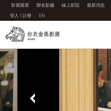
影展購票
聯名影廳
線上影院
最新消息
登入
|
註冊
EN