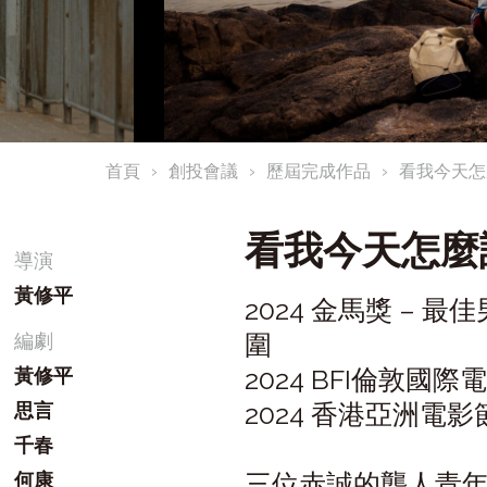
首頁
創投會議
歷屆完成作品
看我今天怎
看我今天怎麼
導演
黃修平
2024 金馬獎 –
圍
編劇
2024 BFI倫敦國際
黃修平
2024 香港亞洲電影
思言
千春
三位赤誠的聾人青
何康