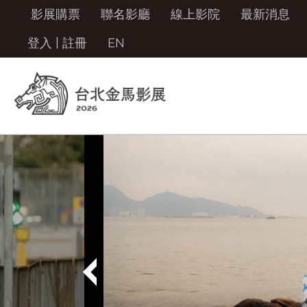
影展購票
聯名影廳
線上影院
最新消息
登入
|
註冊
EN