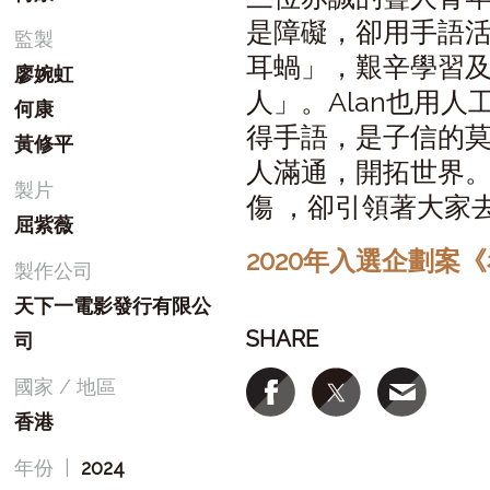
是障礙，卻用手語
監製
耳蝸」，艱辛學習
廖婉虹
人」。Alan也用
何康
得手語，是子信的
黃修平
人滿通，開拓世界
製片
傷 ，卻引領著大家
屈紫薇
2020年入選企劃案
製作公司
天下一電影發行有限公
SHARE
司
國家 / 地區
香港
年份
|
2024