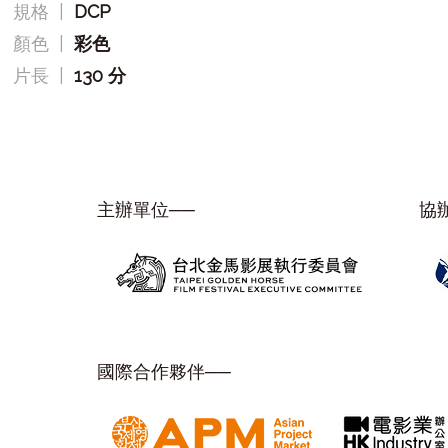
規格
|
DCP
顏色
|
彩色
片長
|
130 分
主辦單位──
協
國際合作夥伴──