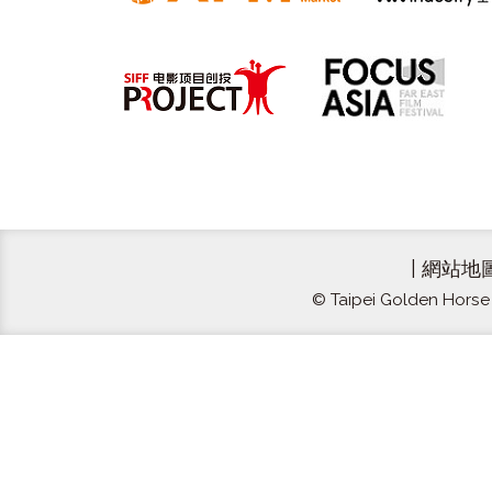
|
網站地
© Taipei Golden Horse