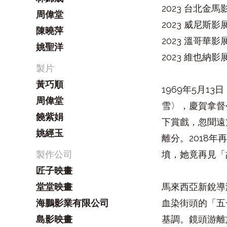
2023 台北金馬
周偉堂
2023 威尼斯影
陳曉萍
2023 溫哥華影
姚聖洋
2023 維也納影
製片
黃巧順
1969年5月
周偉堂
雪〉，慶賀拿督
饒紫娟
下賞戲，忽聞遠
姚經玉
離分。2018
製作公司
墳，她竟再見「
匠子映畫
堂堂映畫
馬來西亞新銳導
海鵬影業有限公司
血染街頭的「五
島影映畫
基調。鏡頭游離