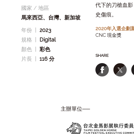
代下的刀槍血影
國家 / 地區
史傷痕。
馬來西亞、台灣、新加坡
2020年入選企劃
年份
|
2023
CNC 現金獎
規格
|
Digital
顏色
|
彩色
SHARE
片長
|
116 分
主辦單位──