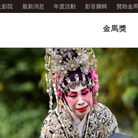
上影院
最新消息
年度活動
影音圖輯
贊助金
金馬獎