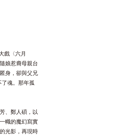
神大戲〈六月
隨娘惹裔母親台
匿身，卻與父兄
不了魂。那年孤
芳、鄭人碩，以
一幟的魔幻寫實
的光影，再現時