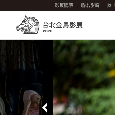
影展購票
聯名影廳
線