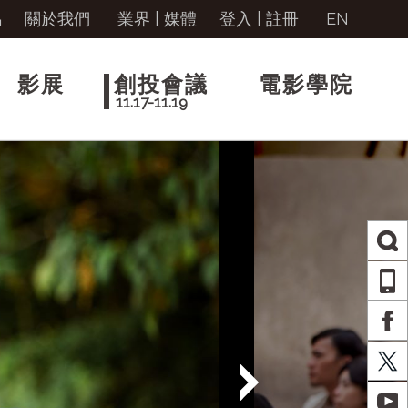
馬
關於我們
業界 | 媒體
登入
|
註冊
EN
影展
創投會議
電影學院
11.17-11.19
AP
FA
X
YO