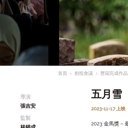
首頁
創投會議
歷屆完成作品
五月雪
導演
張吉安
2023-11-17 上映
監製
2023 金馬獎 –
林錦成