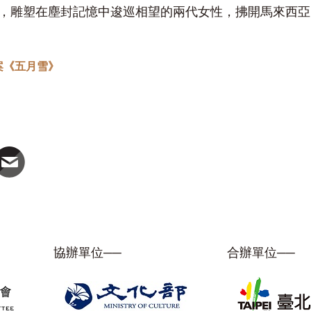
，雕塑在塵封記憶中逡巡相望的兩代女性，拂開馬來西亞
案《五月雪》
協辦單位──
合辦單位──