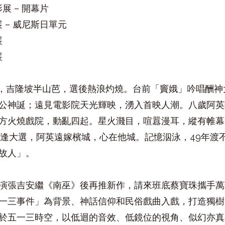
影展 – 開幕片
展 – 威尼斯日單元
展
展
13日，吉隆坡半山芭，選後熱浪灼燒。台前「竇娥」吟唱酬
公神誕；遠見電影院天光輝映，湧入首映人潮。八歲阿英
方火燒戲院，動亂四起。星火濺目，喧囂漫耳，縱有帷幕
年再逢大選，阿英遠嫁檳城，心在他城。記憶泅泳，49年渡
故人」。
演張吉安繼《南巫》後再推新作，請來班底蔡寶珠攜手萬
一三事件」為背景、神話信仰和民俗戲曲入戲，打造獨樹
於五一三時空，以低迴的音效、低鏡位的視角、似幻亦真