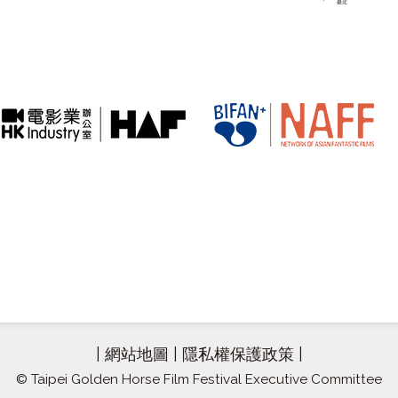
|
網站地圖
|
隱私權保護政策
|
© Taipei Golden Horse Film Festival Executive Committee