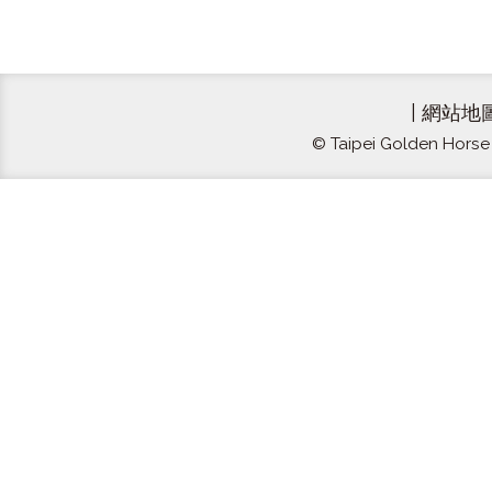
|
網站地
© Taipei Golden Horse