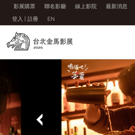
影展購票
聯名影廳
線上影院
最新消息
登入
|
註冊
EN