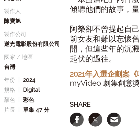
傾聽他們的故事，
製作人
陳寶旭
阿榮卻不曾提起自
製作公司
前女友和難以忘懷
逆光電影股份有限公司
開，但這些年的沉
國家 / 地區
起伏的過往。
台灣
2021年入選企劃案
年份
|
2024
myVideo 劇集創意
規格
|
Digital
顏色
|
彩色
SHARE
片長
|
單集 47 分