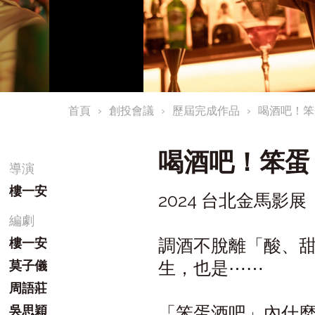
首頁
創投會議
歷屆完成作品
喝酒吧！笨
喝酒吧！笨蛋
導演
樓一安
2024 台北金馬影展
編劇
調酒不脫離「酸、
樓一安
生，也是⋯⋯
莫子儀
周語莊
「笨蛋酒吧」內什
吳思穎