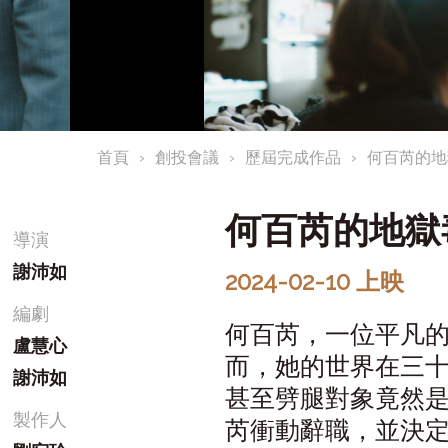
首頁
創投會議
歷屆完成作品
何百芮的地
何百芮的地獄
導演
謝沛如
2024-02-10 上映
編劇
何百芮，一位平凡的
盧慧心
而，她的世界在三
謝沛如
甚至劈腿對象竟然
製作人
芮衝動辭職，並決