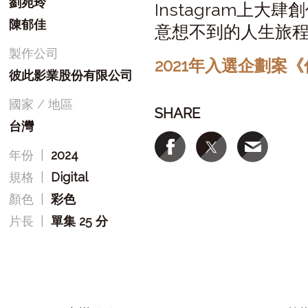
劉宛玲
Instagram上
陳郁佳
意想不到的人生旅
製作公司
2021年入選企劃案
彼此影業股份有限公司
國家 / 地區
SHARE
台灣
年份
|
2024
規格
|
Digital
顏色
|
彩色
片長
|
單集 25 分