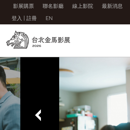
影展購票
聯名影廳
線上影院
最新消息
登入
|
註冊
EN