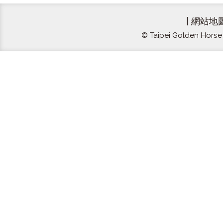
|
網站地
© Taipei Golden Horse