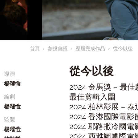
首頁
創投會議
歷屆完成作品
從今以後
從今以後
導演
楊曜愷
2024 金馬獎 –
最佳剪輯入圍
編劇
2024 柏林影展 –
楊曜愷
2024 香港國際電影
監製
2024 耶路撒冷國電
楊曜愷
2024 西雅圖國際電