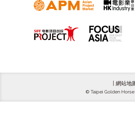
|
網站地
© Taipei Golden Horse