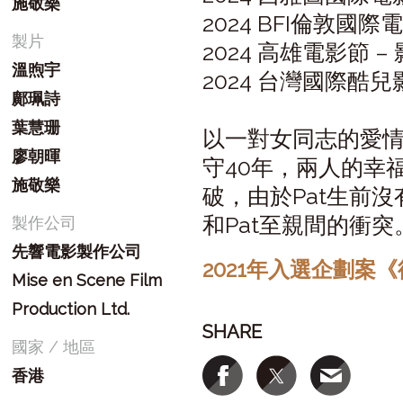
施敬樂
2024 BFI倫敦國際
製片
2024 高雄電影節 
溫煦宇
2024 台灣國際酷兒
鄺珮詩
葉慧珊
以一對女同志的愛情為
廖朝暉
守40年，兩人的幸
施敬樂
破，由於Pat生前沒
和Pat至親間的衝突
製作公司
先響電影製作公司
2021年入選企劃案
Mise en Scene Film
Production Ltd.
SHARE
國家 / 地區
香港