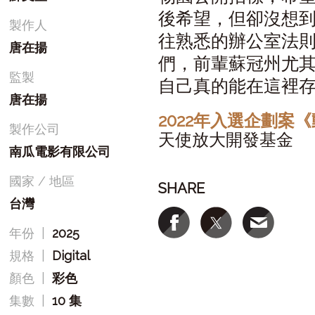
後希望，但卻沒想
製作人
往熟悉的辦公室法
唐在揚
們，前輩蘇冠州尤
監製
自己真的能在這裡
唐在揚
2022年入選企劃案
製作公司
天使放大開發基金
南瓜電影有限公司
國家 / 地區
SHARE
台灣
年份
|
2025
規格
|
Digital
顏色
|
彩色
集數
|
10 集