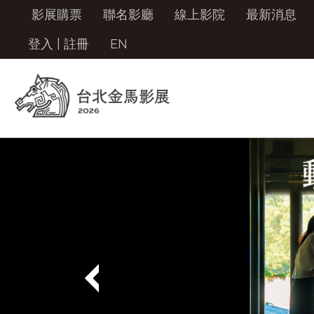
影展購票
聯名影廳
線上影院
最新消息
登入
|
註冊
EN