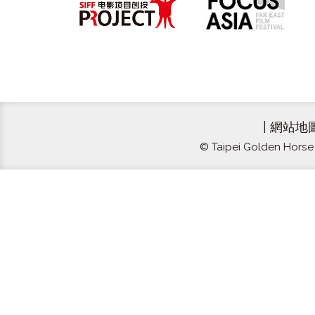
|
網站地
© Taipei Golden Horse