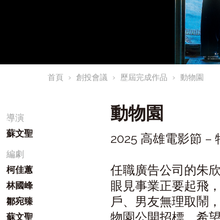
首頁
創投會議
歷屆完成作品
動物園
動物園
導演
蘇文聖
2025 高雄電影節 –
編劇
任職廣告公司的朱
柯佳蕙
眼見事業正要起飛
林國峰
戶、男友無理取鬧
鄒宛臻
物園公開招標，希
蘇文聖