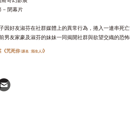
錫切斯奇幻影展
節 – 閉幕片
子因好友淑芬在社群媒體上的異常行為，捲入一連串死亡
前男友家豪及淑芬的妹妹一同揭開社群與欲望交織的恐怖
案《咒死你
》
(原名 : 陌生人)