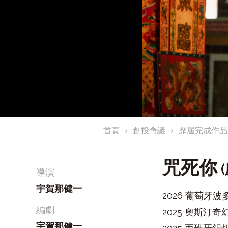
首頁
創投會議
歷屆完成作品
咒死你
(
導演
宇賀那健一
2026 葡萄牙
編劇
2025 奧斯汀奇
宇賀那健一