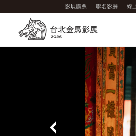
影展購票
聯名影廳
線