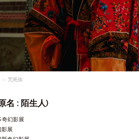
咒死你
原名 : 陌生人)
波多奇幻影展
幻影展