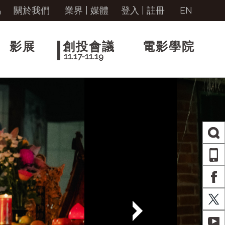
馬
關於我們
業界 | 媒體
登入
|
註冊
EN
影展
創投會議
電影學院
11.17-11.19
AP
FA
X
YO