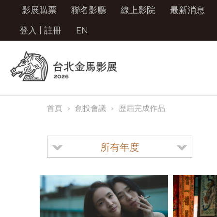
影展購票
聯名影廳
線上影院
最新消息
登入
|
註冊
EN
首頁
創投會議
歷屆完成作品
所有年度