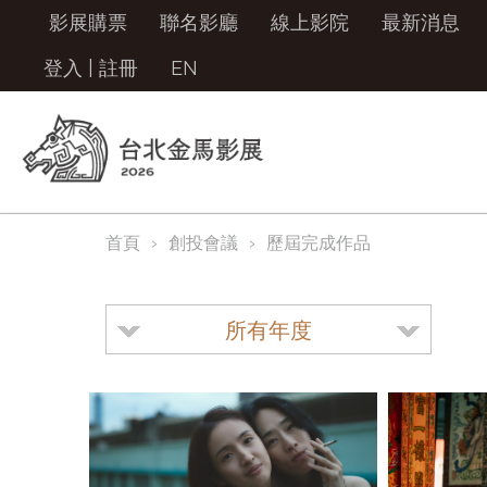
影展購票
聯名影廳
線上影院
最新消息
登入
|
註冊
EN
首頁
創投會議
歷屆完成作品
所有年度