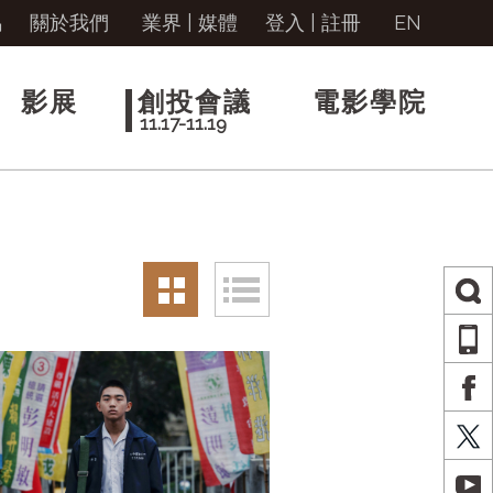
馬
關於我們
業界 | 媒體
登入
|
註冊
EN
影展
創投會議
電影學院
11.17-11.19
AP
FA
X
YO