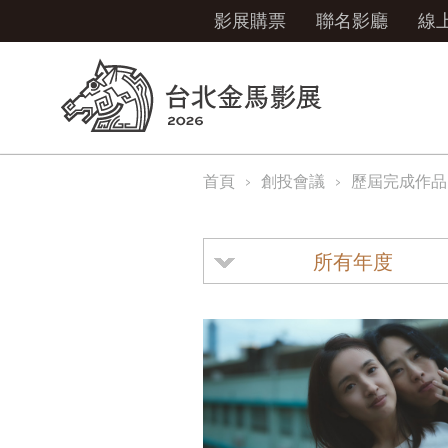
影展購票
聯名影廳
線
首頁
創投會議
歷屆完成作品
所有年度