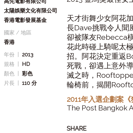
高先電影有限公司
太陽娛樂文化有限公司
天才街舞少女阿花加
香港電影發展基金
長Dave挑戰令人聞風
國家 / 地區
卻被隊友Rebec
香港
花此時碰上騎呢太
年份
|
2013
招。阿花決定重返Bom
規格
|
HD
死戰，卻遇上意外
顏色
|
彩色
滅之時，Rooftop
片長
|
110 分
輪椅前，揭開Rooft
2011年入選企劃案
The Post Bangkok 
SHARE