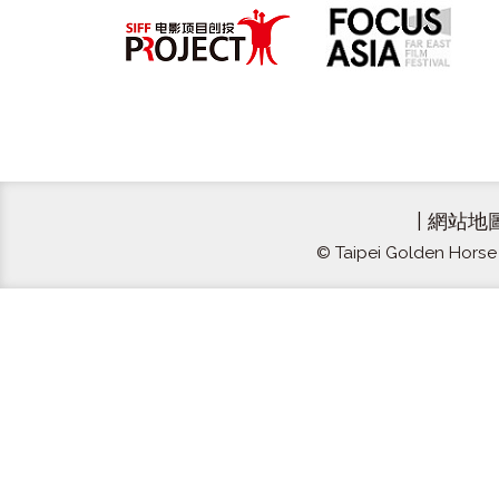
|
網站地
© Taipei Golden Horse