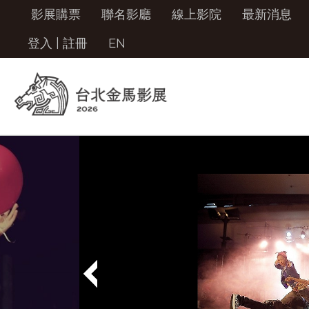
影展購票
聯名影廳
線上影院
最新消息
登入
|
註冊
EN