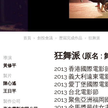
首頁
創投會議
歷屆完成作品
狂舞派
狂舞派
(原名 : 
導演
黃修平
2013 香港國際電影
2013 義大利遠東電
製片
2013 愛丁堡國際電
陳心遙
2013 台北電影節
王日平
2013 聚焦亞洲福岡
製作公司
2013 金馬獎最佳