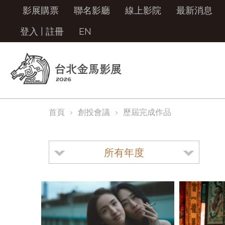
影展購票
聯名影廳
線上影院
最新消息
登入
|
註冊
EN
首頁
創投會議
歷屆完成作品
所有年度