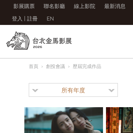
影展購票
聯名影廳
線上影院
最新消息
登入
|
註冊
EN
首頁
創投會議
歷屆完成作品
所有年度