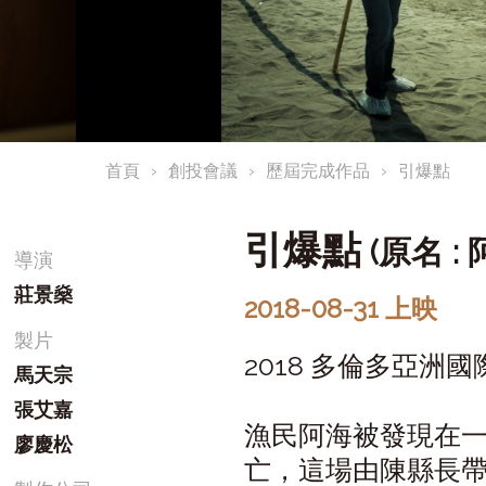
首頁
創投會議
歷屆完成作品
引爆點
引爆點
(原名 : 
導演
莊景燊
2018-08-31 上映
製片
2018 多倫多亞洲
馬天宗
張艾嘉
漁民阿海被發現在
廖慶松
亡，這場由陳縣長