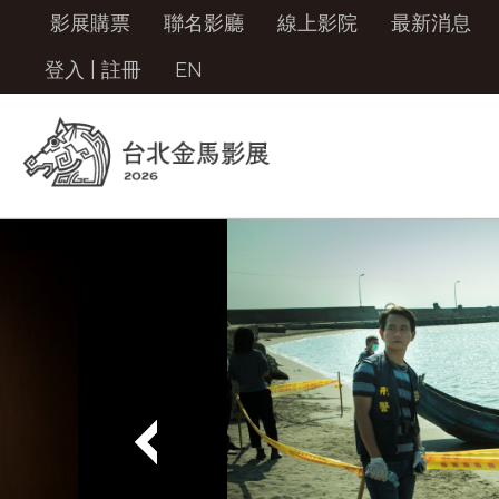
影展購票
聯名影廳
線上影院
最新消息
登入
|
註冊
EN