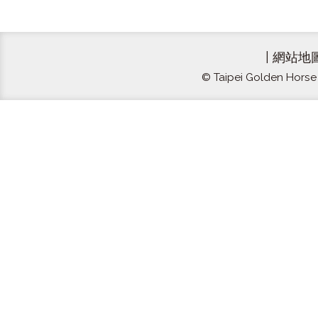
|
網站地
© Taipei Golden Horse