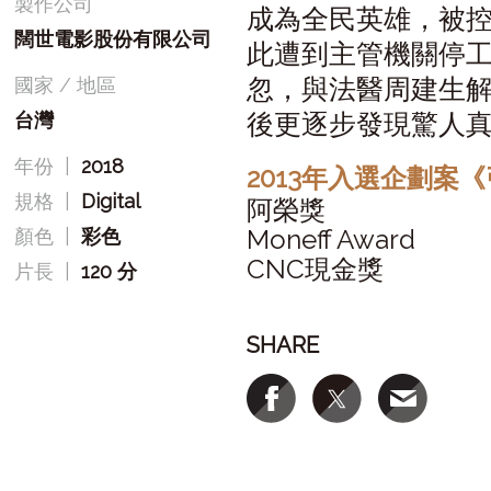
製作公司
成為全民英雄，被
闊世電影股份有限公司
此遭到主管機關停
忽，與法醫周建生
國家 / 地區
後更逐步發現驚人
台灣
年份
|
2018
2013年入選企劃案
規格
|
Digital
阿榮獎
Moneff Award
顏色
|
彩色
CNC現金獎
片長
|
120 分
SHARE