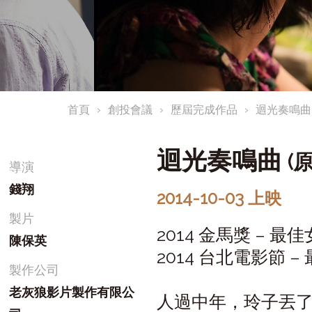
首頁
創投會議
歷屆完成作品
迴光奏鳴曲
迴光奏鳴曲
(原
導演
錢翔
2014-10-03 上映
製片
2014 金馬獎 – 最
陳保英
2014 台北電影節
製作公司
老灰狼影片製作有限公
人過中年，玲子丟