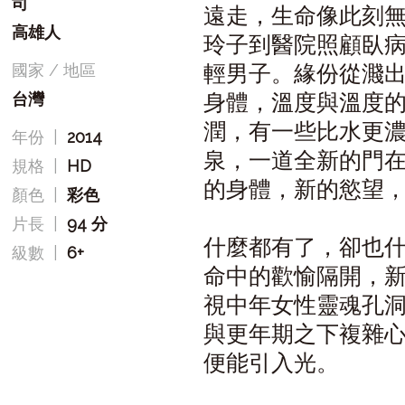
司
遠走，生命像此刻
高雄人
玲子到醫院照顧臥
輕男子。緣份從濺
國家 / 地區
身體，溫度與溫度
台灣
潤，有一些比水更
年份
|
2014
泉，一道全新的門
規格
|
HD
的身體，新的慾望
顏色
|
彩色
片長
|
94 分
什麼都有了，卻也
級數
|
6+
命中的歡愉隔開，
視中年女性靈魂孔
與更年期之下複雜
便能引入光。