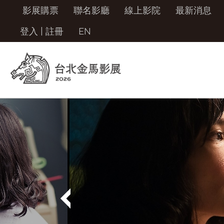
影展購票
聯名影廳
線上影院
最新消息
登入
|
註冊
EN