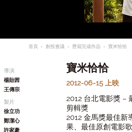
首頁
創投會議
歷屆完成作品
寶米恰恰
寶米恰恰
導演
楊貽茜
2012-06-15 上映
王傳宗
2012 台北電影獎
製片
剪輯獎
徐立功
2012 金馬獎最
鄭潔心
果、最佳原創電影
許家豪