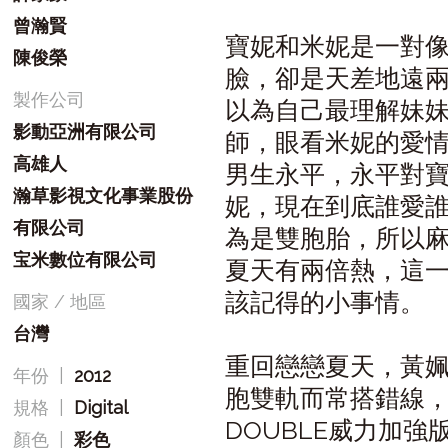
曾瀚賢
寶妮和米妮是一對
陳俊榮
臉，卻是天差地遠
製作公司
以為自己最理解妹
影動亞洲有限公司
師，眼看米妮的愛
高雄人
男生永平，永平對
瀚草影視文化事業股份
妮，現在到底誰愛
有限公司
為是雙胞胎，所以
宝米數位有限公司
夏天有兩倍熱，這
該記得的小事情。
國家 / 地區
台灣
重回戀戀夏天，黃
年份
|
2012
胞雙軌而常搭錯線
規格
|
Digital
DOUBLE威力加
顏色
|
彩色