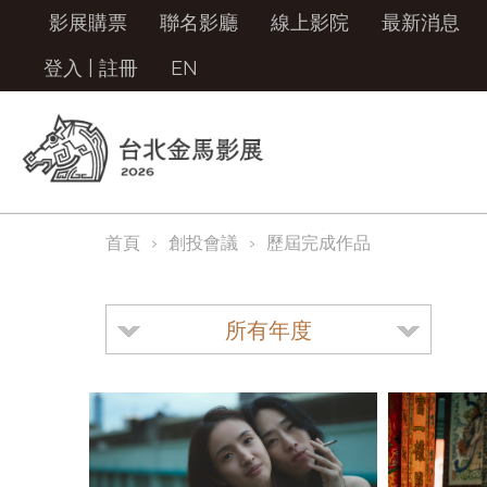
影展購票
聯名影廳
線上影院
最新消息
登入
|
註冊
EN
首頁
創投會議
歷屆完成作品
所有年度