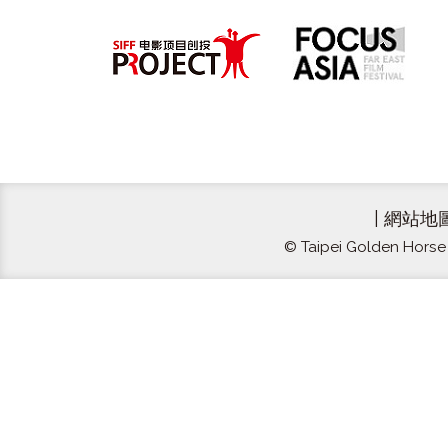
|
網站地
© Taipei Golden Horse