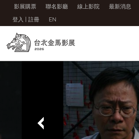
影展購票
聯名影廳
線上影院
最新消息
登入
|
註冊
EN