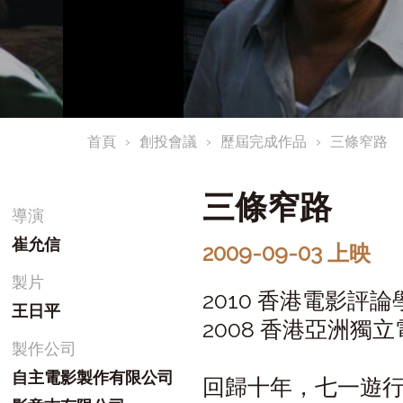
首頁
創投會議
歷屆完成作品
三條窄路
三條窄路
導演
崔允信
2009-09-03 上映
製片
2010 香港電影評
王日平
2008 香港亞洲獨立
製作公司
自主電影製作有限公司
回歸十年，七一遊