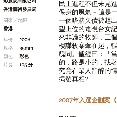
影意志有限公司
民主進程不但未見
香港藝術發展局
保身的風氣 – 這
一個嗜賭欠債被趕
國家 / 地區
望上位的電視台女
香港
來非議的牧師，三
年份
|
2008
樓謀殺案牽在起，
規格
|
35mm
醜聞。聖經曰：「
顏色
|
彩色
的，路是小的，找
片長
|
105 分
究竟在眾人皆醉的
揭發真相?
2007年入選企劃案