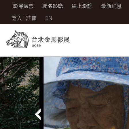
影展購票
聯名影廳
線上影院
最新消息
登入
|
註冊
EN