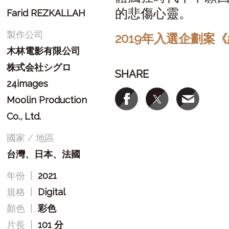
的悲傷心靈。
Farid REZKALLAH
製作公司
2019年入選企劃案
木林電影有限公司
株式会社シグロ
SHARE
24images
Moolin Production
Co., Ltd.
國家 / 地區
台灣、日本、法國
年份
|
2021
規格
|
Digital
顏色
|
彩色
片長
|
101 分