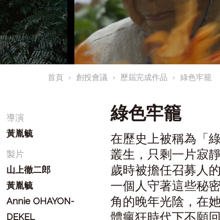
首頁
創投會議
歷屆完成作品
綠色牢籠
綠色牢籠
導演
黃胤毓
在歷史上被稱為「
叢生，只剩一片寂靜
製片
歲時被擔任召募人的
山上徹二郎
一個人守著這些秘
黃胤毓
角的晚年光陰，在
Annie OHAYON-
體瘋狂時代下不願
DEKEL