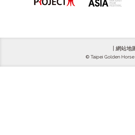
|
網站地
© Taipei Golden Horse