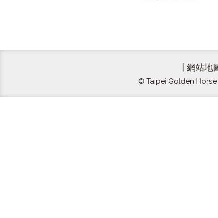
|
網站地
© Taipei Golden Horse