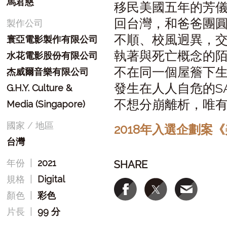
馬君慈
移民美國五年的芳
回台灣，和爸爸團
製作公司
不順、校風迥異，
寰亞電影製作有限公司
執著與死亡概念的
水花電影股份有限公司
不在同一個屋簷下
杰威爾音樂有限公司
發生在人人自危的S
G.H.Y. Culture &
不想分崩離析，唯
Media (Singapore)
國家 / 地區
2018年入選企劃案
台灣
年份
|
2021
SHARE
規格
|
Digital
顏色
|
彩色
片長
|
99 分