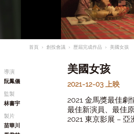
首頁
創投會議
歷屆完成作品
美國女孩
美國女孩
導演
阮鳳儀
2021-12-03 上映
監製
2021 金馬獎最
林書宇
最佳新演員、最佳
製片
2021 東京影展 –
苗華川