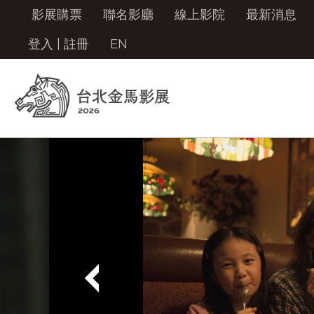
影展購票
聯名影廳
線上影院
最新消息
登入
|
註冊
EN