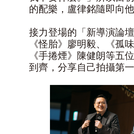
的配樂，盧律銘隨即向
接力登場的「新導演論
《怪胎》廖明毅、《孤味
《手捲煙》陳健朗等五
到齊，分享自己拍攝第