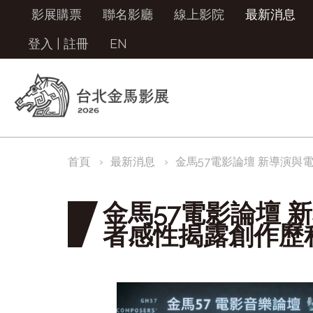
影展購票
聯名影廳
線上影院
最新消息
登入
|
註冊
EN
首頁
最新消息
金馬57電影論壇 新導演與
金馬57電影論壇 
者感性揭露創作歷