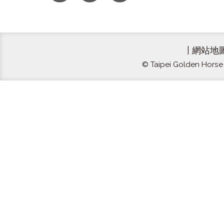
|
網站地
© Taipei Golden Horse