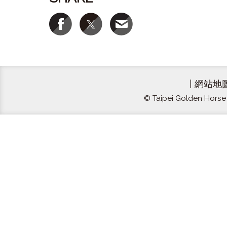
|
網站地
© Taipei Golden Horse