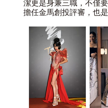
潔更是身兼三職，不僅
擔任金馬創投評審，也