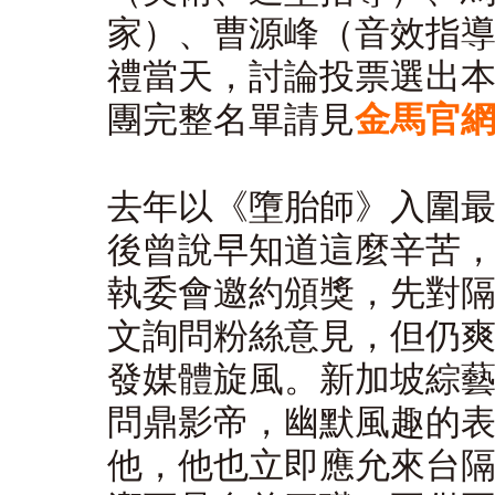
家）、曹源峰（音效指
禮當天，討論投票選出
團完整名單請見
金馬官
去年以《墮胎師》入圍
後曾說早知道這麼辛苦
執委會邀約頒獎，先對隔
文詢問粉絲意見，但仍
發媒體旋風。新加坡綜
問鼎影帝，幽默風趣的
他，他也立即應允來台