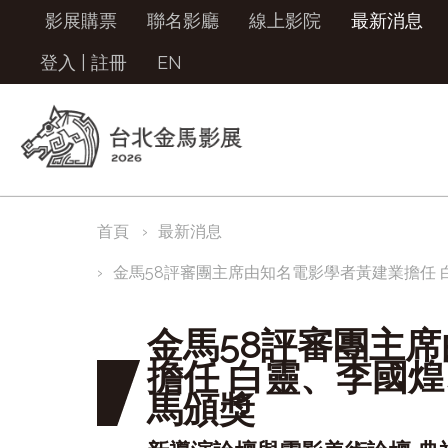
影展購票
聯名影廳
線上影院
最新消息
登入
|
註冊
EN
首頁
最新消息
金馬58評審團主席由知名電影學者黃建業擔任
金馬58評審團主
擔任 白靈、李國
馬頒獎