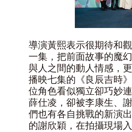
導演黃熙表示很期待和
一集，把前面故事的魔
與人之間的動人情感，
播映七集的《良辰吉時
位角色看似獨立卻巧妙
薛仕凌，卻被李康生、
們也有各自挑戰的新演
的謝欣穎，在拍攝現場