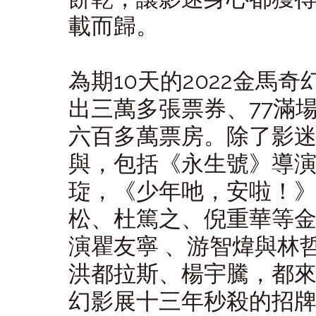
載而歸。
為期10天的2022金馬
出三萬多張票券、77滿
六百多萬票房。除了影
與，包括《永生號》導
琁，《少年吔，安啦！
松、杜篤之、倪重華等金
演瞿友寧 、游智煒與林
洪都拉斯、楊宇騰，都
幻影展十三年秒殺的招