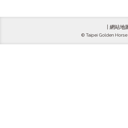
|
網站地
© Taipei Golden Horse