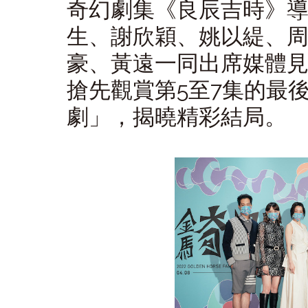
奇幻劇集《良辰吉時》
生、謝欣穎、姚以緹、
豪、黃遠一同出席媒體
搶先觀賞第5至7集的最
劇」，揭曉精彩結局。