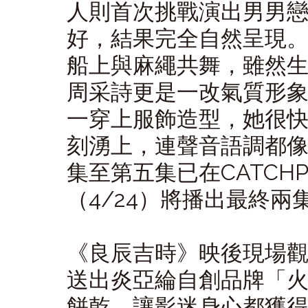
人則首次挑戰演出男男
好，結果完全自然呈現
船上與麻繩共舞，雖然
周采詩更是一改氣質形
一穿上服飾造型，她很
刻湧上，連聲音語調都
集至第五集已在CATCH
（4/24）將播出最終兩
《良辰吉時》映後現場
送出炎亞綸自創品牌「火火選
餅乾，讓影迷身心都獲