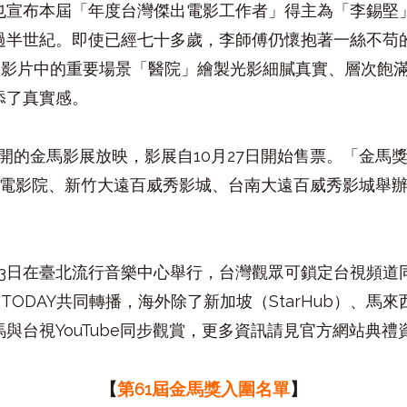
也宣布本屆「年度台灣傑出電影工作者」得主為「李錫堅
過半世紀。即使已經七十多歲，李師傅仍懷抱著一絲不苟
為影片中的重要場景「醫院」繪製光影細膩真實、層次飽
添了真實感。
開的金馬影展放映，影展自
10
月
27
日開始售票。「金馬
電影院、新竹大遠百威秀影城、台南大遠百威秀影城舉
3
日在臺北流行音樂中心舉行，台灣觀眾可鎖定台視頻道
 TODAY
共同轉播，海外除了新加坡（
StarHub
）、馬來
馬與台視
YouTube
同步觀賞，更多資訊請見官方網站典禮
【
第61屆金馬獎入圍名單
】