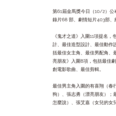
第
61
屆金馬獎今日（
10/2
）公
錄片
68
部、劇情短片
403
部、
《鬼才之道》入圍
11
項提名，
計、最佳造型設計、最佳動作
括最佳女主角、最佳男配角、
亮朋友》入圍
8
項，包括最佳
創電影歌曲、最佳剪輯。
最佳男主角入圍的有喜翔（春
狗）、張志勇（漂亮朋友）；
怎麼說）、張艾嘉（女兒的女