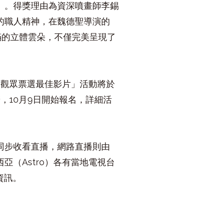
」。得獎理由為資深噴畫師李錫
的職人精神，在魏德聖導演的
滿的立體雲朵，不僅完美呈現了
獎觀眾票選最佳影片」活動將於
辦，
10
月
9
日開始報名，詳細活
同步收看直播，網路直播則由
西亞（
Astro
）各有當地電視台
資訊。