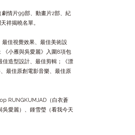
（劇情片
99
部、動畫片
2
部、紀
聞天祥揭曉名單。
、最佳視覺效果、最佳美術設
；《小雁與吳愛麗》入圍
8
項包
最佳造型設計、最佳剪輯；《漂
影、最佳原創電影音樂、最佳原
lop RUNGKUMJAD
（白衣蒼
與吳愛麗）、鍾雪瑩（看我今天