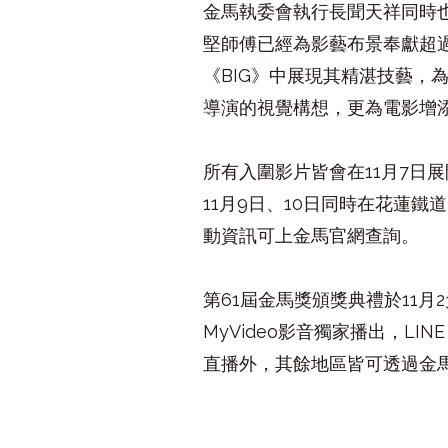
金馬執委會執行長聞天祥同時
堅師傅已經為影藝布景奉獻超
《
BIG
》中展現其精湛技藝，
導演的視覺構想，更為電影增
所有入圍影片皆會在
11
月
7
日展
11
月
9
日、
10
日同時在花蓮鐵道
動資訊可上金馬官網查詢。
第
61
屆金馬獎頒獎典禮於
11
月
2
MyVideo
影音獨家播出，
LINE
直播外，其餘地區皆可透過金