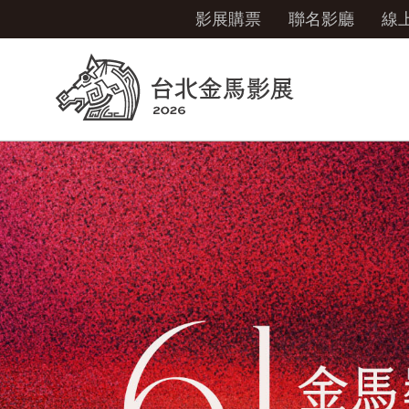
影展購票
聯名影廳
線