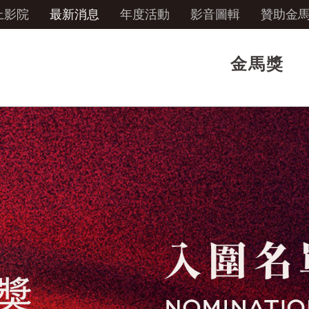
上影院
最新消息
年度活動
影音圖輯
贊助金
金馬獎