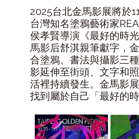
2025
台北金馬影展將於
1
台灣知名塗鴉藝術家
RE
侯孝賢導演《最好的時
馬影后舒淇親筆獻字，
合塗鴉、書法與攝影三
影延伸至街頭、文字和
活裡持續發生。金馬影
找到屬於自己「最好的