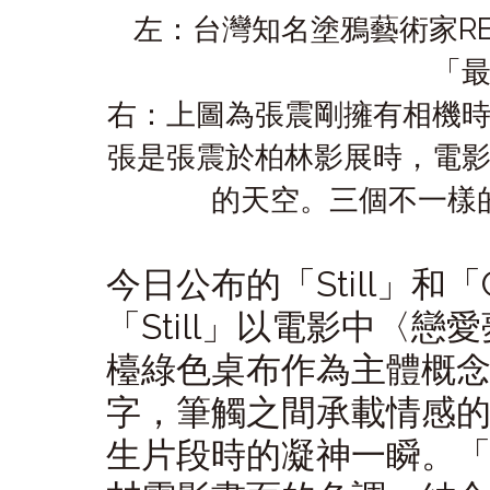
左：台灣知名塗鴉藝術家
R
「
右：上圖為張震
剛擁有相機
張是張震於柏林影展時，電
的天空。三個不一樣
今日公布的「
Still
」和「
「
Still
」以電影中〈戀愛
檯綠色桌布作為主體概
字，筆觸之間承載情感
生片段時的凝神一瞬。