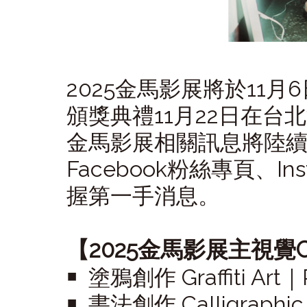
2025
金馬影展將於
11
月
6
頒獎典禮
11
月
22
日在台北
金馬影展相關訊息將陸
Facebook
粉絲專頁、
In
握第一手消息。
【2025金馬影展主視覺Cr
￭ 塗鴉創作 Graffiti Art
￭ 書法創作 Calligraphic