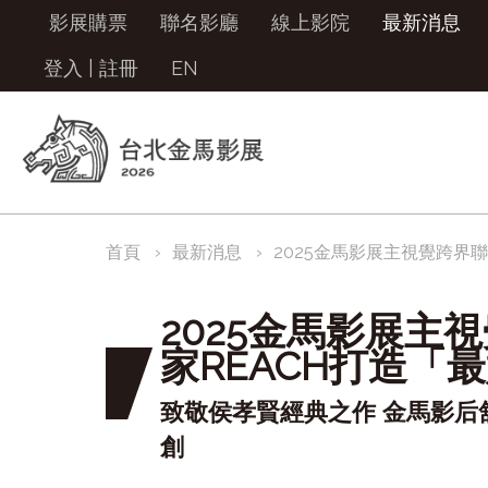
影展購票
聯名影廳
線上影院
最新消息
登入
|
註冊
EN
首頁
最新消息
2025金馬影展主視覺跨界
2025金馬影展主
家REACH打造「
致敬侯孝賢經典之作 金馬影后
創