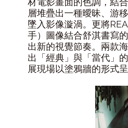
材電影畫面的色調，結
層堆疊出一種曖昧、游
墜入影像漩渦。更將
RE
手）圖像結合舒淇書寫
出新的視覺節奏。兩款
出「經典」與「當代」
展現場以塗鴉牆的形式