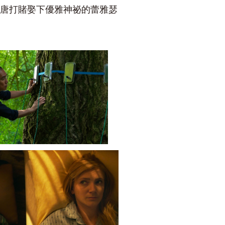
荒唐打賭娶下優雅神祕的
蕾雅瑟