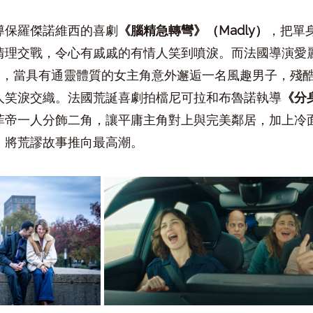
導保羅傑諾維西的喜劇
《腦精急轉彎》（
Madly
）
，把單
情理交戰，令心有戚戚的有情人笑到噴淚。而法國導演愛
）
，當具有通靈體質的女主角意外邂逅一名風趣男子，殘
人笑淚交織。法國荒誕喜劇拍檔尼可拉和布魯諾執導
《分
菲帝一人分飾二角，讓平庸主角對上與完美鄰居，加上冷
，將荒謬故事推向最高潮。