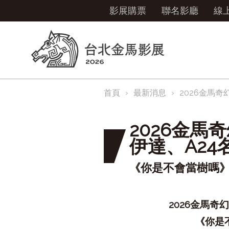
影展購票
聯名影廳
線
首頁
最新消息
2026金馬
2026金
伊達、A2
《你是不會當樹嗎》
2026
金馬奇幻
《你是