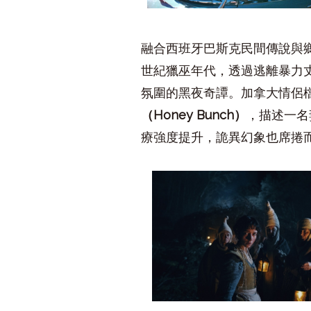
融合西班牙巴斯克民間傳說與
世紀獵巫年代，透過逃離暴力
氛圍的黑夜奇譚。加拿大情侶
（
Honey Bunch
）
，描述一名
療強度提升，詭異幻象也席捲