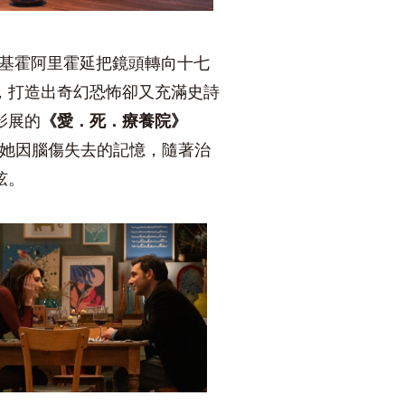
基霍阿里霍延把鏡頭轉向十七
，打造出奇幻恐怖卻又充滿史詩
影展的
《愛．死．療養院》
她因腦傷失去的記憶，隨著治
弦。