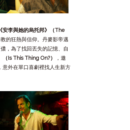
《安李與她的烏托邦》（
The
宗教的狂熱與信仰。丹麥影帝邁
藍儂，為了找回丟失的記憶、自
》（
Is This Thing On?
）
，邀
，意外在單口喜劇裡找人生新方