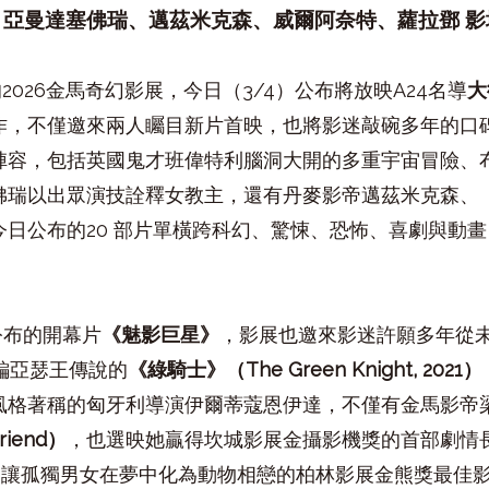
、亞曼達塞佛瑞、邁茲米克森、威爾阿奈特、蘿拉鄧 影
的
2026
金馬奇幻影展，今日（
3/4
）公布將放映
A24
名導
大
作，不僅邀來兩人矚目新片首映，也將影迷敲碗多年的口
陣容，包括英國鬼才班偉特利腦洞大開的多重宇宙冒險、
佛瑞以出眾演技詮釋女教主，還有丹麥影帝邁茲米克森、
今日公布的
20
部片單橫跨科幻、驚悚、恐怖、喜劇與動畫
公布的開幕片
《魅影巨星》
，影展也邀來影迷許願多年從
編亞瑟王傳說的
《綠騎士》（
The Green Knight, 2021
）
風格著稱的匈牙利導演伊爾蒂蔻恩伊達，不僅有金馬影帝
Friend
）
，也選映她贏得坎城影展金攝影機獎的首部劇情
，讓孤獨男女在夢中化為動物相戀的柏林影展金熊獎最佳