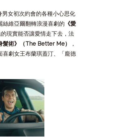
身男女初次約會的各種小心思化
麗絲維亞爾翻轉浪漫喜劇的
《愛
酷的現實能否讓愛情走下去，法
身髮術》（
The Better Me
）
，
面喜劇女王布蘭琪蓋汀、「龐德