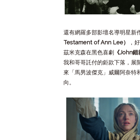
還有網羅多部影壇名導明星新
Testament of Ann Lee
）
，
茲米克森在黑色喜劇
《
John
錯
我和哥哥託付的鉅款下落，展
來「馬男波傑克」威爾阿奈特
向。