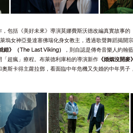
作，包括《美好未來》導演莫娜費斯沃德改編真實故事的
好萊塢女神亞曼達塞佛瑞化身女教主，透過歌聲舞蹈揭開
就錯》（
The Last Viking
）
，則自認是傳奇音樂人約翰
開「超瘋」療程。布萊德利庫柏的導演新作
《婚姻沒開麥
和奧斯卡得主蘿拉鄧，看面臨中年危機又失婚的中年男子