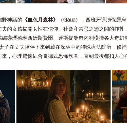
鄉野神話的
《血色月森林》（
Gaua
）
，西班牙導演保羅烏
丈夫的女孩揭開女性在信仰、社會和禁忌之戀之間的掙扎
檔編導瑪德琳西姆斯費爾、達斯提曼奇內利橫掃各大奇幻
妻子在丈夫陪伴下來到藏在深林中的特殊療法院所，修補
而來，心理驚悚結合哥德式恐怖氛圍，直到最後都扣人心