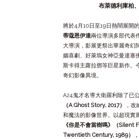
布萊德利庫柏
將於
4
月
10
日至
19
日熱鬧展開
蒂蔻恩伊達
兩位導演多部代表
大導演，影展更祭出華麗奇幻
姻喜劇、好萊塢女神亞曼達塞
斯卡得主蘿拉鄧等巨星新作。
奇幻影像異境。
A24
鬼才名導大衛羅利除了已
（
A Ghost Story, 2017
）
，改
和魔法的影像世界。以超現實
《你是不會當樹嗎》（
Silent 
Twentieth Century, 1989
）