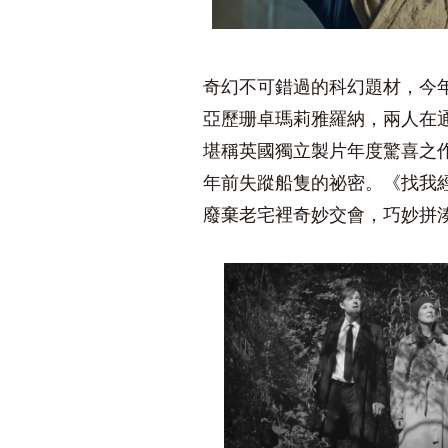
奇幻不可錯過的科幻題材，今
亞歷珊卓瑪莉雅羅納，兩人在
堪稱英國獨立製片年度驚喜之
年前失蹤船隻的祕密。《找我
廢棄老宅裡奇妙交會，巧妙拼