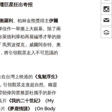
壇巨星狂出奇招
IN
衛羅利
、柏林金熊獎得主
伊爾
碑佳作一舉搬上大銀幕。除了兩
布萊德利庫柏再展編導才華的婚
「馬男波傑克」威爾阿奈特、奧
，將引領觀眾走入不可思議的
未在台灣上映過的
《鬼魅浮生》
，引領觀眾走進超自然、幽靈
梁朝偉與
蕾雅瑟杜攜手的新作
長片
《我的二十世紀》（
My
影片
《夢鹿情謎》（
On Body