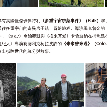
年有英國怪傑班偉特利
《多重宇宙綁架事件》（
Bulk
）
聯
通往多重宇宙的奇異房子踏上冒險旅程。導演馬克詹金的
作，《
1917
》喬治麥凱與《換乘真愛》卡倫透納在捕魚遠
經紀人》導演賽德利克柯拉皮許的
《未來曾來過》（
Colo
湊出橫跨世代的緣分與故事。