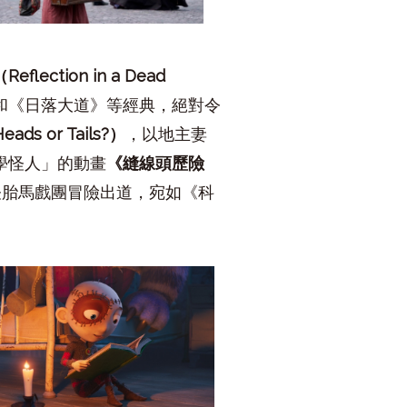
（
Reflection in a Dead
和《日落大道》等經典，絕對令
eads or Tails?
）
，以地主妻
學怪人」的動畫
《縫線頭歷險
怪胎馬戲團冒險出道，宛如《科