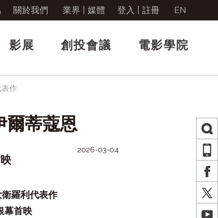
馬
關於我們
業界 | 媒體
登入
|
註冊
EN
影展
創投會議
電影學院
代表作
伊爾蒂蔻恩
2026-03-04
AP
首映
FA
X
大衛羅利代表作
銀幕首映
YO