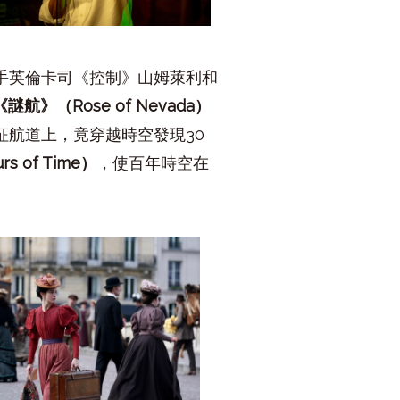
手英倫卡司《控制》山姆萊利和
《謎航》（
Rose of Nevada
）
征航道上，竟穿越時空發現
30
urs of Time
）
，使百年時空在