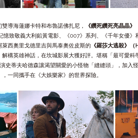
幻雙導海蓮娜卡特和布魯諾佛扎尼，
《鑽死鑽死亮晶晶》
記憶致敬義大利鉛黃電影、《
007
》系列、《千年女優》
阿萊西奧里戈德里吉與馬泰奧佐皮斯的
《羅莎大逃殺》（
H
，解構英雄神話，在坎城影展大獲好評。堪稱「最可愛科
導演史蒂夫哈德森讓渴望關愛的小怪物「縫縫頭」，加入
》，一同攜手在《大娛樂家》的世界探險。