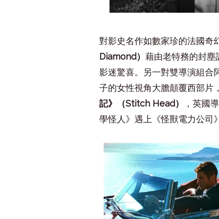
對影史名作如數家珍的法國奇
Diamond
）
藉由老特務的封塵
影迷驚喜。另一對雙導演組合
子的女性視角大膽顛覆西部片
記》（
Stitch Head
）
，英國
學怪人》遇上《怪獸電力公司