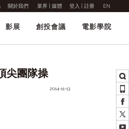
馬
關於我們
業界 | 媒體
登入
|
註冊
EN
影展
創投會議
電影學院
頂尖團隊操
2014-11-13
AP
FA
X
YO