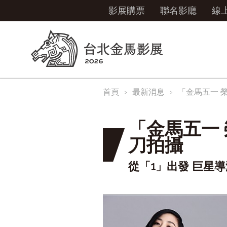
影展購票
聯名影廳
線
首頁
最新消息
「金馬五一 
「金馬五一
刀拍攝
從「1」出發 巨星