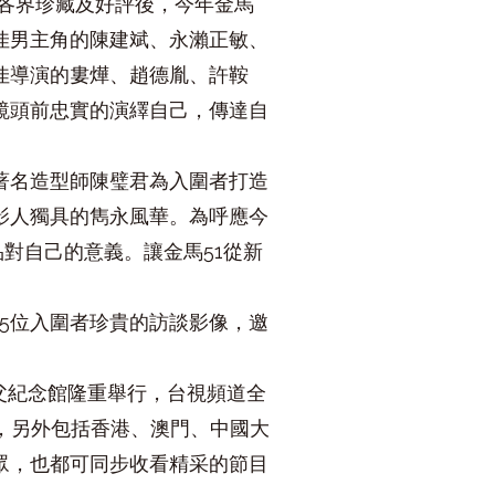
各界珍藏及好評後，今年金馬
佳男主角的陳建斌、永瀨正敏、
佳導演的婁燁、趙德胤、許鞍
鏡頭前忠實的演繹自己，傳達自
著名造型師陳璧君為入圍者打造
影人獨具的雋永風華。為呼應今
對自己的意義。讓金馬51從新
5位入圍者珍貴的訪談影像，邀
國父紀念館隆重舉行，台視頻道全
行，另外包括香港、澳門、中國大
眾，也都可同步收看精采的節目