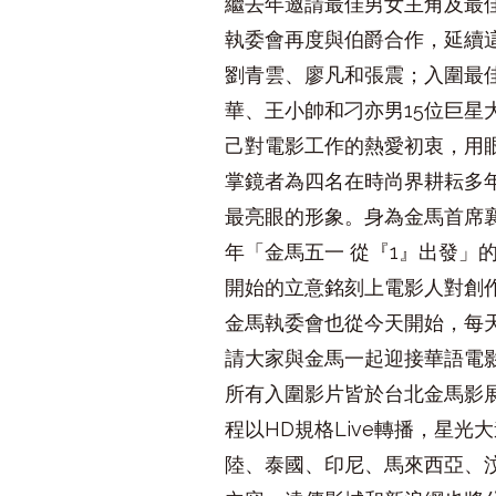
繼去年邀請最佳男女主角及最
執委會再度與伯爵合作，延續
劉青雲、廖凡和張震；入圍最
華、王小帥和刁亦男15位巨
己對電影工作的熱愛初衷，用
掌鏡者為四名在時尚界耕耘多
最亮眼的形象。身為金馬首席
年「金馬五一 從『1』出發」
開始的立意銘刻上電影人對創
金馬執委會也從今天開始，每
請大家與金馬一起迎接華語電
所有入圍影片皆於台北金馬影展
程以HD規格Live轉播，星
陸、泰國、印尼、馬來西亞、