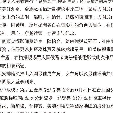
佳導演入圍者進行「金馬五十 榮耀時刻」的拍攝計劃廣受
這美好創舉。金馬51拍攝計畫橫跨兩岸三地，聚集入圍最
佳女主角的鞏俐、湯唯、桂綸鎂、趙薇和陳湘琪；入圍最
星大導一同參與。眾星拋開各自在電影裡的角色與崗位，在
眼神、用心，穿越鏡頭，存留永誌紀念。
年的頂尖攝影師蘇益良、陳怡台、陳錦強與黃廷匡，並由
襄贊，伯爵更以其璀璨珠寶及腕錶點綴眾星，唯美映襯電
的主題，在拍攝現場眾入圍候選者紛紛暢談電影或此次作品
作的初衷銘記。
天安排輪流推出入圍最佳男主角、女主角以及最佳導演共1
影圈最大盛事到來。
中放映；第51屆金馬獎頒獎典禮將於11月22日在台北
光大道將從晚間5點30分起登場，頒獎典禮於7 點起隆重舉
汶萊、新加坡、菲律賓、美加和紐澳等國家地區的海外觀